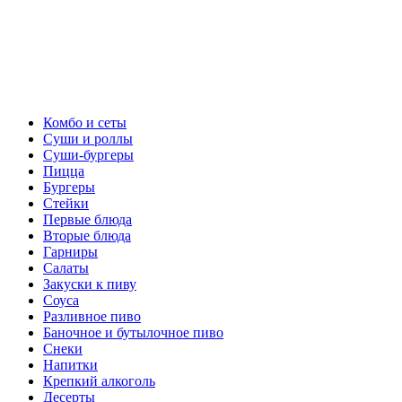
Комбо и сеты
Суши и роллы
Суши-бургеры
Пицца
Бургеры
Стейки
Первые блюда
Вторые блюда
Гарниры
Салаты
Закуски к пиву
Соуса
Разливное пиво
Баночное и бутылочное пиво
Снеки
Напитки
Крепкий алкоголь
Десерты