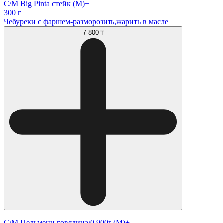
С/М Big Pinta стейк (М)+
300 г
Чебуреки с фаршем-разморозить,жарить в масле
7 800 ₸
С/М Пельмени говядина/0,900г (М)+