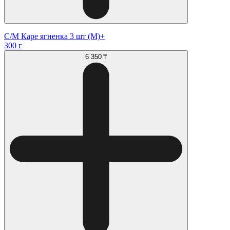
С/М Каре ягненка 3 шт (М)+
300 г
6 350 ₸