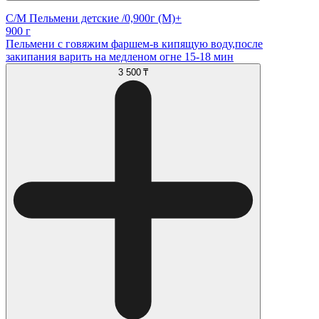
С/М Пельмени детские /0,900г (М)+
900 г
Пельмени с говяжим фаршем-в кипящую воду,после
закипания варить на медленом огне 15-18 мин
3 500 ₸