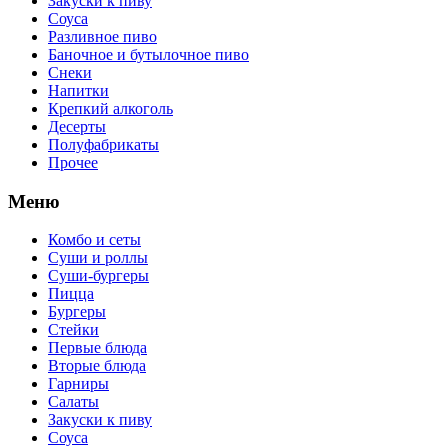
Закуски к пиву
Соуса
Разливное пиво
Баночное и бутылочное пиво
Снеки
Напитки
Крепкий алкоголь
Десерты
Полуфабрикаты
Прочее
Меню
Комбо и сеты
Суши и роллы
Суши-бургеры
Пицца
Бургеры
Стейки
Первые блюда
Вторые блюда
Гарниры
Салаты
Закуски к пиву
Соуса