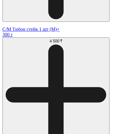
С/М Тибон стейк 1 шт (М)+
300 г
4 500 ₸