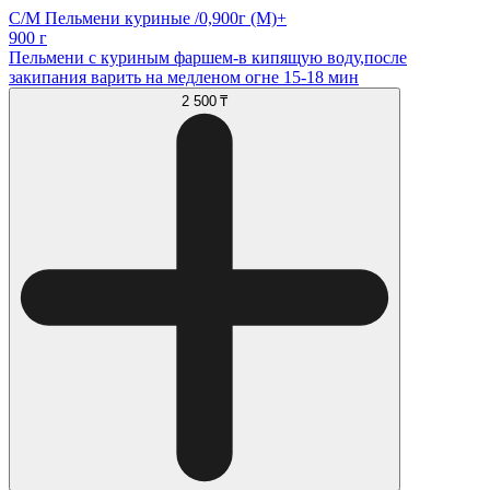
С/М Пельмени куриные /0,900г (М)+
900 г
Пельмени с куриным фаршем-в кипящую воду,после
закипания варить на медленом огне 15-18 мин
2 500 ₸