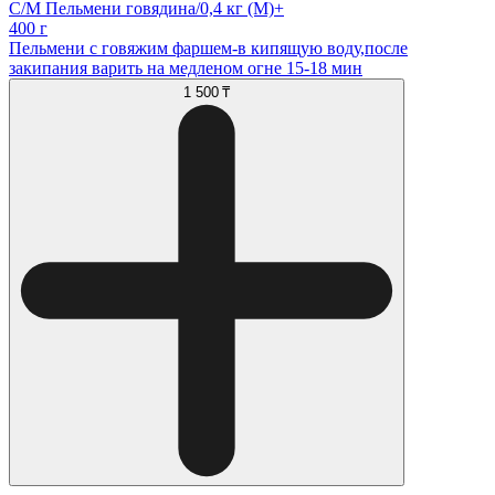
С/М Пельмени говядина/0,4 кг (М)+
400 г
Пельмени с говяжим фаршем-в кипящую воду,после
закипания варить на медленом огне 15-18 мин
1 500 ₸