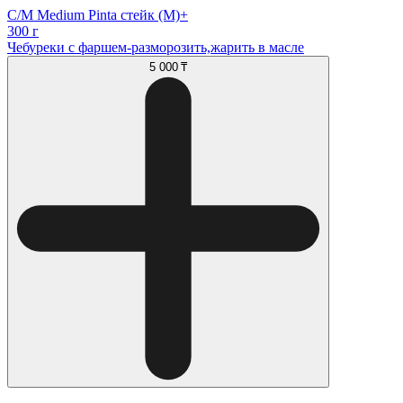
С/М Medium Pinta стейк (М)+
300 г
Чебуреки с фаршем-разморозить,жарить в масле
5 000 ₸