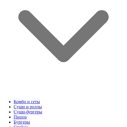
Комбо и сеты
Суши и роллы
Суши-бургеры
Пицца
Бургеры