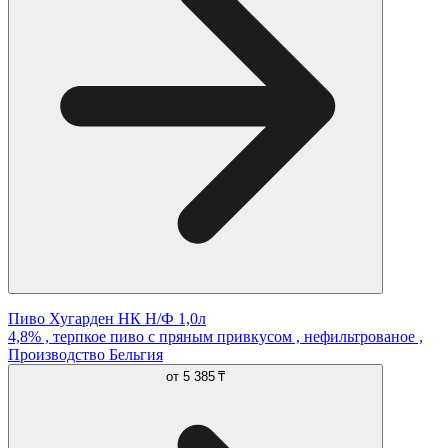
Пиво Хугарден НК Н/Ф 1,0л
4,8% , терпкое пиво с пряным привкусом , нефильтрованое ,
Производство Бельгия
от
5 385 ₸