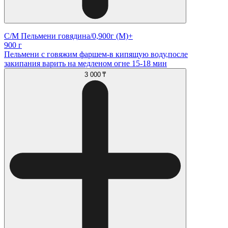
С/М Пельмени говядина/0,900г (М)+
900 г
Пельмени с говяжим фаршем-в кипящую воду,после
закипания варить на медленом огне 15-18 мин
3 000 ₸