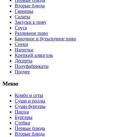
Первые блюда
Вторые блюда
Гарниры
Салаты
Закуски к пиву
Соуса
Разливное пиво
Баночное и бутылочное пиво
Снеки
Напитки
Крепкий алкоголь
Десерты
Полуфабрикаты
Прочее
Меню
Комбо и сеты
Суши и роллы
Суши-бургеры
Пицца
Бургеры
Стейки
Первые блюда
Вторые блюда