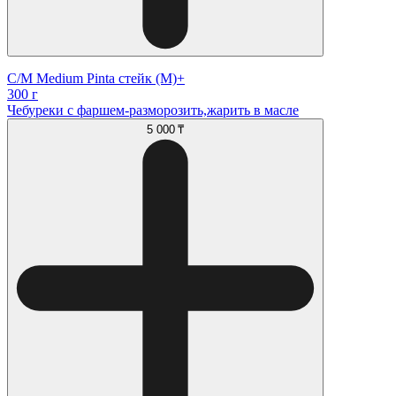
С/М Medium Pinta стейк (М)+
300 г
Чебуреки с фаршем-разморозить,жарить в масле
5 000 ₸