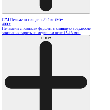
С/М Пельмени говядина/0,4 кг (М)+
400 г
Пельмени с говяжим фаршем-в кипящую воду,после
закипания варить на медленом огне 15-18 мин
1 500 ₸