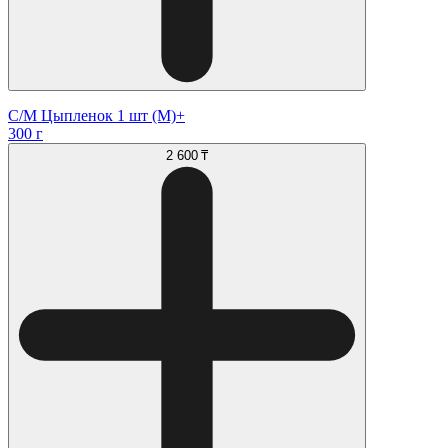
С/М Цыпленок 1 шт (М)+
300 г
2 600 ₸