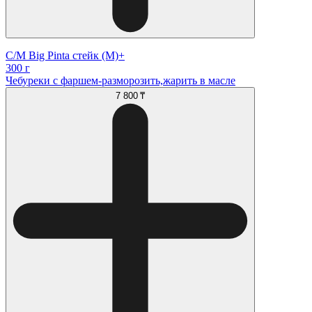
С/М Big Pinta стейк (М)+
300 г
Чебуреки с фаршем-разморозить,жарить в масле
7 800 ₸