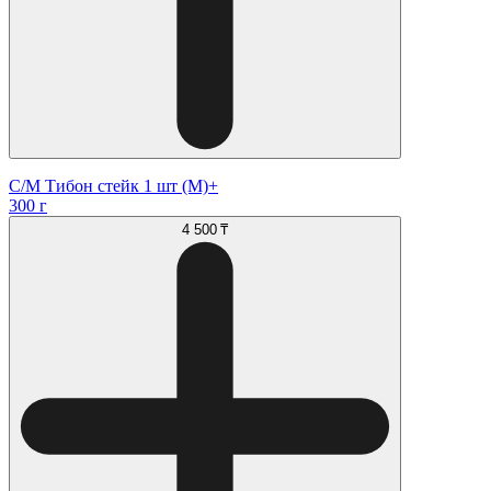
С/М Тибон стейк 1 шт (М)+
300 г
4 500 ₸