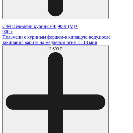
С/М Пельмени куриные /0,900г (М)+
900 г
Пельмени с куриным фаршем-в кипящую воду,после
закипания варить на медленом огне 15-18 мин
2 500 ₸