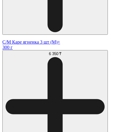
С/М Каре ягненка 3 шт (М)+
300 г
6 350 ₸