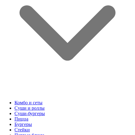
Комбо и сеты
Суши и роллы
Суши-бургеры
Пицца
Бургеры
Стейки