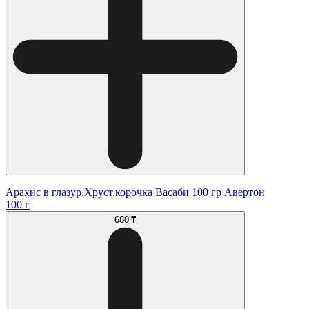
Арахис в глазур.Хруст.корочка Васаби 100 гр Авертон
100 г
680 ₸