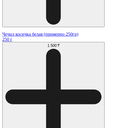
Чечил косичка белая (примерно 250гр)
250 г
1 500 ₸