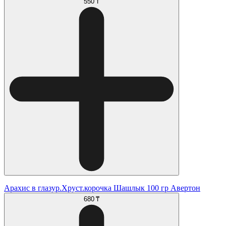
550 ₸
Арахис в глазур.Хруст.корочка Шашлык 100 гр Авертон
680 ₸