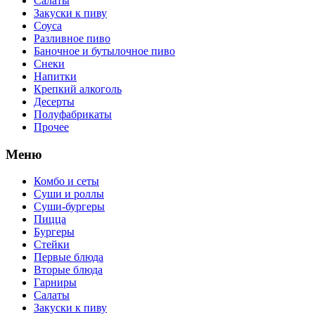
Салаты
Закуски к пиву
Соуса
Разливное пиво
Баночное и бутылочное пиво
Снеки
Напитки
Крепкий алкоголь
Десерты
Полуфабрикаты
Прочее
Меню
Комбо и сеты
Суши и роллы
Суши-бургеры
Пицца
Бургеры
Стейки
Первые блюда
Вторые блюда
Гарниры
Салаты
Закуски к пиву