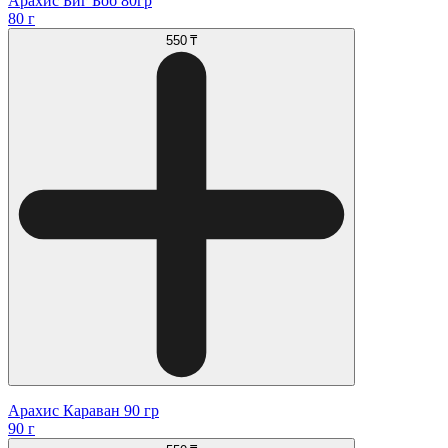
Арахис Биг Боб 80гр
80 г
550 ₸
Арахис Караван 90 гр
90 г