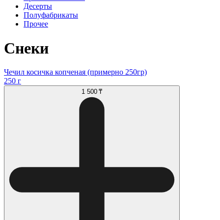
Десерты
Полуфабрикаты
Прочее
Снеки
Чечил косичка копченая (примерно 250гр)
250 г
1 500 ₸