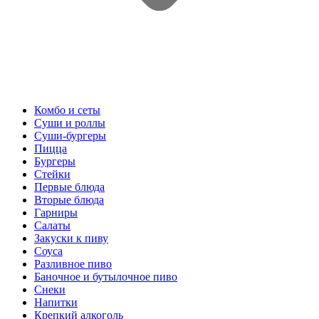
Комбо и сеты
Суши и роллы
Суши-бургеры
Пицца
Бургеры
Стейки
Первые блюда
Вторые блюда
Гарниры
Салаты
Закуски к пиву
Соуса
Разливное пиво
Баночное и бутылочное пиво
Снеки
Напитки
Крепкий алкоголь