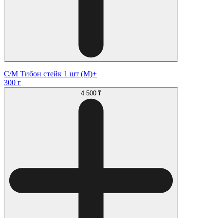
С/М Тибон стейк 1 шт (М)+
300 г
4 500 ₸