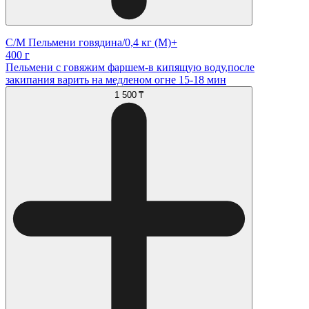
С/М Пельмени говядина/0,4 кг (М)+
400 г
Пельмени с говяжим фаршем-в кипящую воду,после
закипания варить на медленом огне 15-18 мин
1 500 ₸