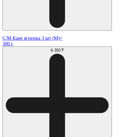
С/М Каре ягненка 3 шт (М)+
300 г
6 350 ₸