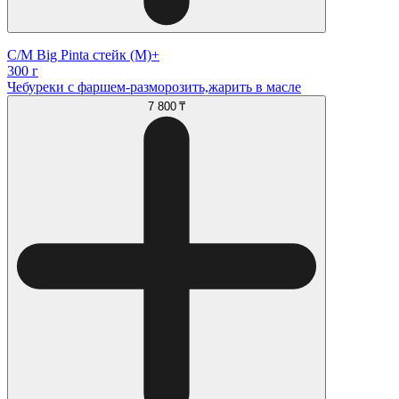
С/М Big Pinta стейк (М)+
300 г
Чебуреки с фаршем-разморозить,жарить в масле
7 800 ₸