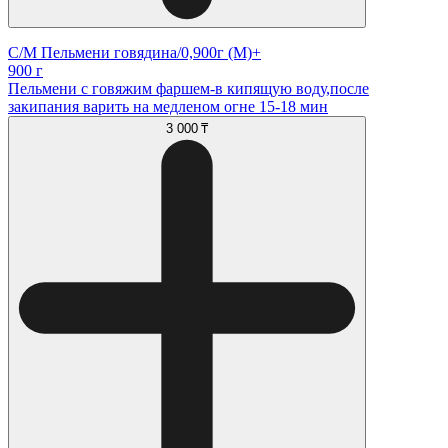
С/М Пельмени говядина/0,900г (М)+
900 г
Пельмени с говяжим фаршем-в кипящую воду,после
закипания варить на медленом огне 15-18 мин
3 000 ₸