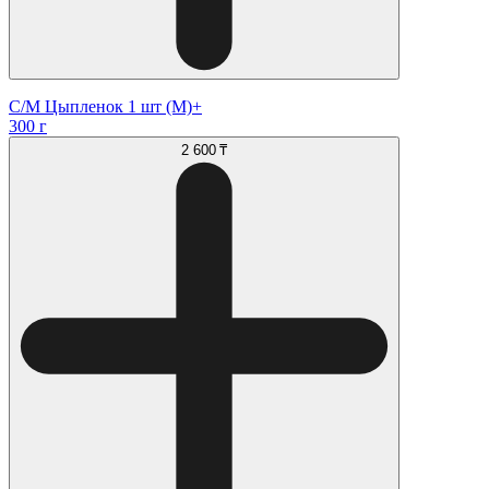
С/М Цыпленок 1 шт (М)+
300 г
2 600 ₸