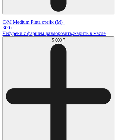
С/М Medium Pinta стейк (М)+
300 г
Чебуреки с фаршем-разморозить,жарить в масле
5 000 ₸