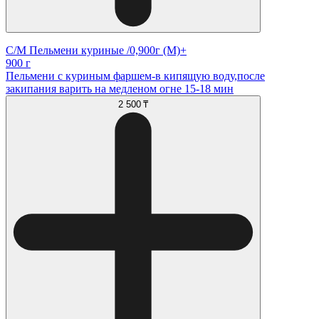
С/М Пельмени куриные /0,900г (М)+
900 г
Пельмени с куриным фаршем-в кипящую воду,после
закипания варить на медленом огне 15-18 мин
2 500 ₸