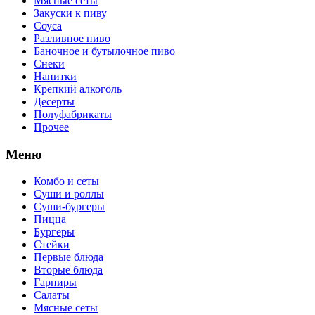
Мясные сеты
Закуски к пиву
Соуса
Разливное пиво
Баночное и бутылочное пиво
Снеки
Напитки
Крепкий алкоголь
Десерты
Полуфабрикаты
Прочее
Меню
Комбо и сеты
Суши и роллы
Суши-бургеры
Пицца
Бургеры
Стейки
Первые блюда
Вторые блюда
Гарниры
Салаты
Мясные сеты