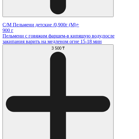
С/М Пельмени детские /0,900г (М)+
900 г
Пельмени с говяжим фаршем-в кипящую воду,после
закипания варить на медленом огне 15-18 мин
3 500 ₸