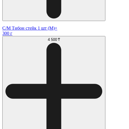
С/М Тибон стейк 1 шт (М)+
300 г
4 500 ₸