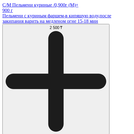
С/М Пельмени куриные /0,900г (М)+
900 г
Пельмени с куриным фаршем-в кипящую воду,после
закипания варить на медленом огне 15-18 мин
2 500 ₸