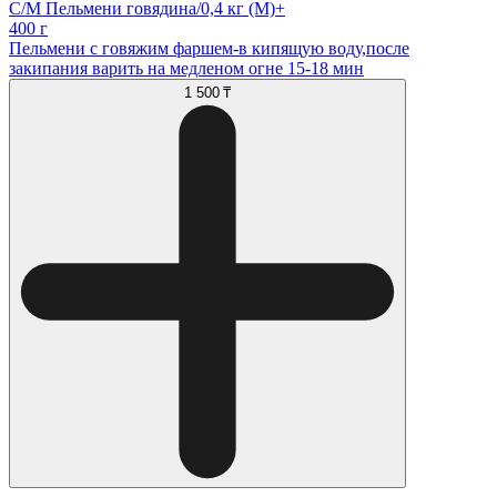
С/М Пельмени говядина/0,4 кг (М)+
400 г
Пельмени с говяжим фаршем-в кипящую воду,после
закипания варить на медленом огне 15-18 мин
1 500 ₸