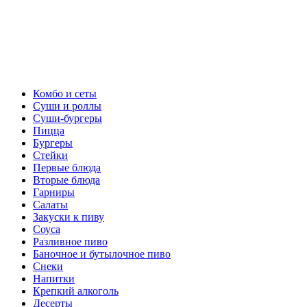
Комбо и сеты
Суши и роллы
Суши-бургеры
Пицца
Бургеры
Стейки
Первые блюда
Вторые блюда
Гарниры
Салаты
Закуски к пиву
Соуса
Разливное пиво
Баночное и бутылочное пиво
Снеки
Напитки
Крепкий алкоголь
Десерты