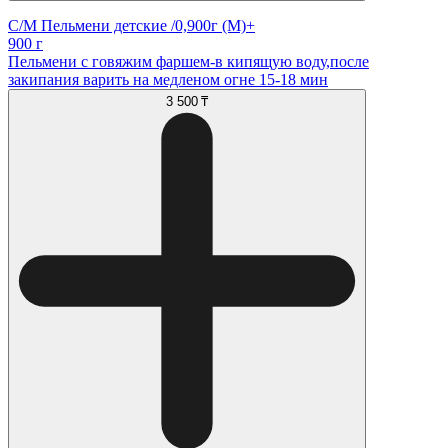
С/М Пельмени детские /0,900г (М)+
900 г
Пельмени с говяжим фаршем-в кипящую воду,после
закипания варить на медленом огне 15-18 мин
3 500 ₸