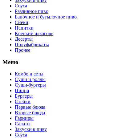
Закуски к пиву
Соуса
Разливное пиво
Баночное и бутылочное пиво
Снеки
Напитки
Крепкий алкоголь
Десерты
Полуфабрикаты
Прочее
Меню
Комбо и сеты
Суши и роллы
Суши-бургеры
Пицца
Бургеры
Стейки
Первые блюда
Вторые блюда
Гарниры
Салаты
Закуски к пиву
Соуса