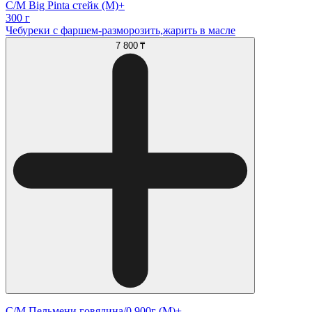
С/М Big Pinta стейк (М)+
300 г
Чебуреки с фаршем-разморозить,жарить в масле
7 800 ₸
С/М Пельмени говядина/0,900г (М)+