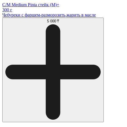
С/М Medium Pinta стейк (М)+
300 г
Чебуреки с фаршем-разморозить,жарить в масле
5 000 ₸