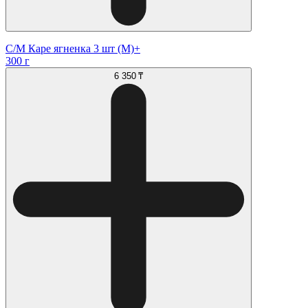
С/М Каре ягненка 3 шт (М)+
300 г
6 350 ₸