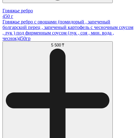
Говяжье ребро
450 г
Говяжье ребро с овощами (помидорый , запеченый
болгарский перец , запеченый картофель с чесночным соусом
, лук ) под фирменным соусом (лук , соя , мин. вода ,
чеснок)450гр
5 500 ₸