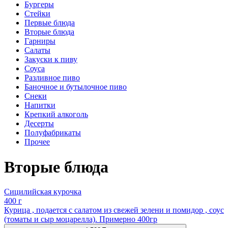
Бургеры
Стейки
Первые блюда
Вторые блюда
Гарниры
Салаты
Закуски к пиву
Соуса
Разливное пиво
Баночное и бутылочное пиво
Снеки
Напитки
Крепкий алкоголь
Десерты
Полуфабрикаты
Прочее
Вторые блюда
Сицилийская курочка
400 г
Курица , подается с салатом из свежей зелени и помидор , соус
(томаты и сыр моцарелла). Примерно 400гр