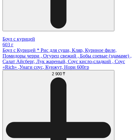
Боул с курицей
603 г
Боул с Курицей * Рис для суши, Кляр, Куриное филе,
Помидоры черри , Огурец свежий , Бобы соевые (эдамаме) ,
Салат Айсберг, Лук жареный, Соус кисло-сладкий , Соус
«Rich» ,Унаги соус, Кунжут, Нори 600гр
2 900 ₸