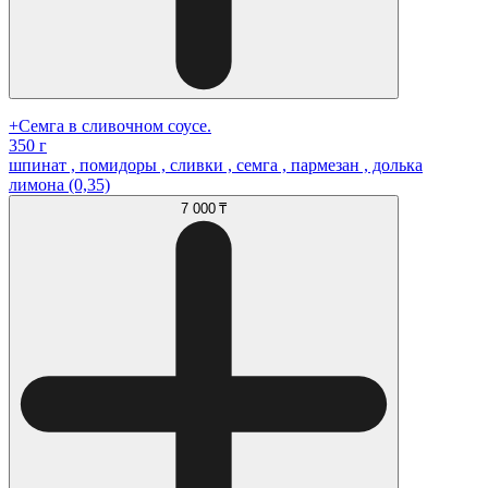
+Семга в сливочном соусе.
350 г
шпинат , помидоры , сливки , семга , пармезан , долька
лимона (0,35)
7 000 ₸