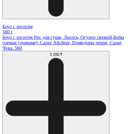
Боул с лососем
560 г
Боул с лососем Рис для суши, Лосось, Огурец свежий,Бобы
соевые (эдамаме), Салат Айсберг, Помидоры черри, Салат
Чука. 560
3 200 ₸