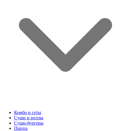
Комбо и сеты
Суши и роллы
Суши-бургеры
Пицца