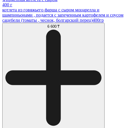
400 г
котлета из говяжьего фарша с сыром моцарелла и
шампиньонами , подается с запеченным картофелем и соусом
сацебели (томаты , чеснок, болгарский перец)400гр
6 600 ₸