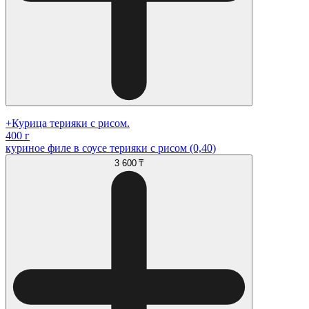
+Курица терияки с рисом.
400 г
куриное филе в соусе терияки с рисом (0,40)
3 600 ₸