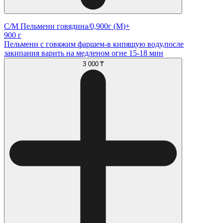
С/М Пельмени говядина/0,900г (М)+
900 г
Пельмени с говяжим фаршем-в кипящую воду,после
закипания варить на медленом огне 15-18 мин
3 000 ₸