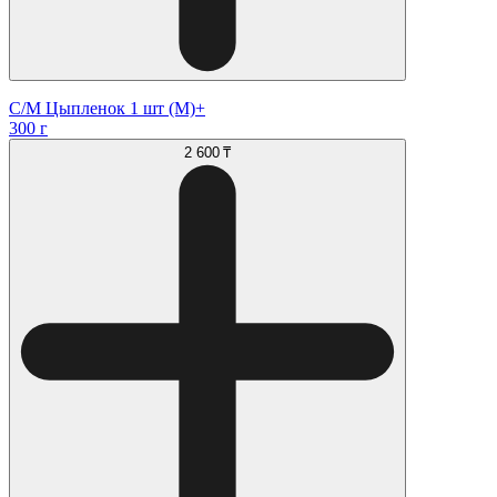
С/М Цыпленок 1 шт (М)+
300 г
2 600 ₸