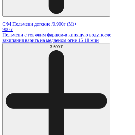
С/М Пельмени детские /0,900г (М)+
900 г
Пельмени с говяжим фаршем-в кипящую воду,после
закипания варить на медленом огне 15-18 мин
3 500 ₸