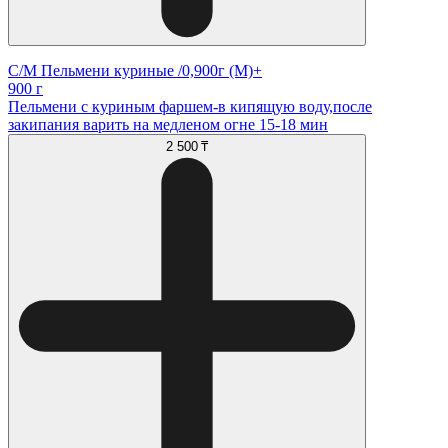
С/М Пельмени куриные /0,900г (М)+
900 г
Пельмени с куриным фаршем-в кипящую воду,после
закипания варить на медленом огне 15-18 мин
2 500 ₸