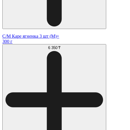
С/М Каре ягненка 3 шт (М)+
300 г
6 350 ₸