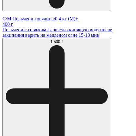
С/М Пельмени говядина/0,4 кг (М)+
400 г
Пельмени с говяжим фаршем-в кипящую воду,после
закипания варить на медленом огне 15-18 мин
1 500 ₸