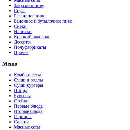
Мясные сеты
Закуски к пиву
Соуса
Разливное пиво
Баночное и бутылочное пиво
Снеки
Напитки
Крепкий алкоголь
Десерты
Полуфабрикаты
Прочее
Меню
Комбо и сеты
Суши и роллы
Суши-бургеры
Пицца
Бургеры
Стейки
Первые блюда
Вторые блюда
Гарниры
Салаты
Мясные сеты