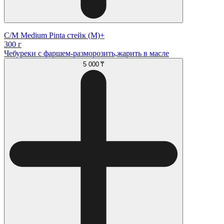
С/М Medium Pinta стейк (М)+
300 г
Чебуреки с фаршем-разморозить,жарить в масле
5 000 ₸