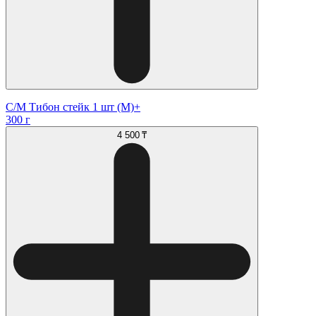
С/М Тибон стейк 1 шт (М)+
300 г
4 500 ₸