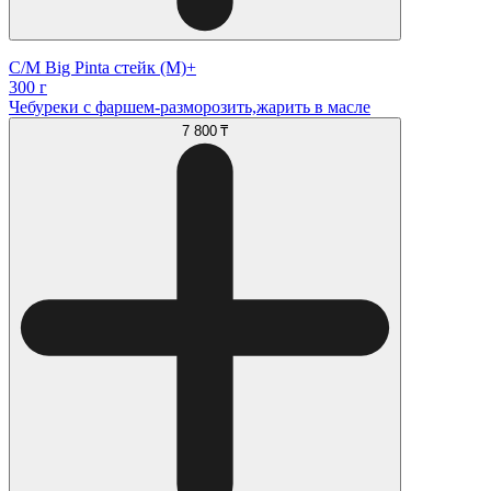
С/М Big Pinta стейк (М)+
300 г
Чебуреки с фаршем-разморозить,жарить в масле
7 800 ₸