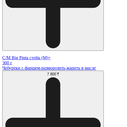
С/М Big Pinta стейк (М)+
300 г
Чебуреки с фаршем-разморозить,жарить в масле
7 800 ₸