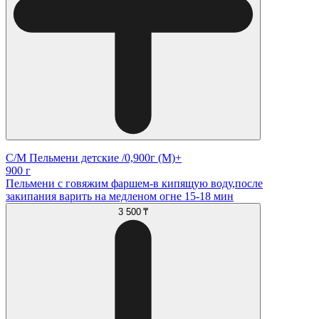
С/М Пельмени детские /0,900г (М)+
900 г
Пельмени с говяжим фаршем-в кипящую воду,после
закипания варить на медленом огне 15-18 мин
3 500 ₸