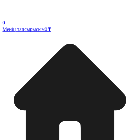
0
Менің тапсырысым
0 ₸