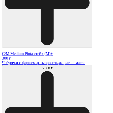
С/М Medium Pinta стейк (М)+
300 г
Чебуреки с фаршем-разморозить,жарить в масле
5 000 ₸