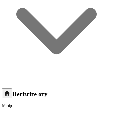
Негізгіге өту
Мәзір