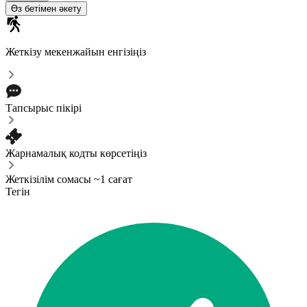
Өз бетімен әкету
Жеткізу мекенжайын енгізіңіз
Тапсырыс пікірі
Жарнамалық кодты көрсетіңіз
Жеткізілім сомасы ~1 сағат
Тегін