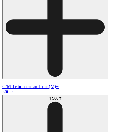
С/М Тибон стейк 1 шт (М)+
300 г
4 500 ₸