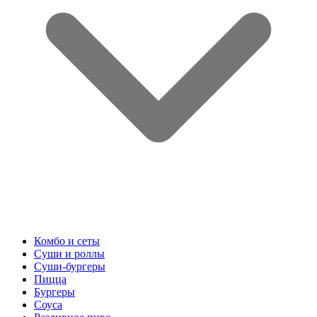
Комбо и сеты
Суши и роллы
Суши-бургеры
Пицца
Бургеры
Соуса