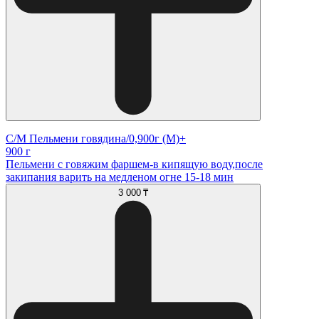
С/М Пельмени говядина/0,900г (М)+
900 г
Пельмени с говяжим фаршем-в кипящую воду,после
закипания варить на медленом огне 15-18 мин
3 000 ₸