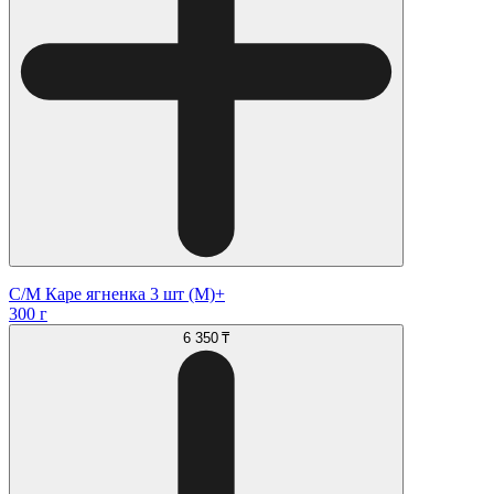
С/М Каре ягненка 3 шт (М)+
300 г
6 350 ₸