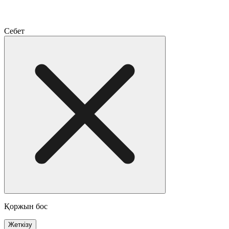
Себет
Қоржын бос
Жеткізу