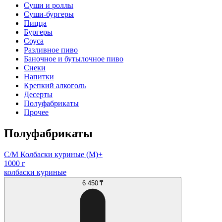
Суши и роллы
Суши-бургеры
Пицца
Бургеры
Соуса
Разливное пиво
Баночное и бутылочное пиво
Снеки
Напитки
Крепкий алкоголь
Десерты
Полуфабрикаты
Прочее
Полуфабрикаты
С/М Колбаски куриные (М)+
1000 г
колбаски куриные
6 450 ₸