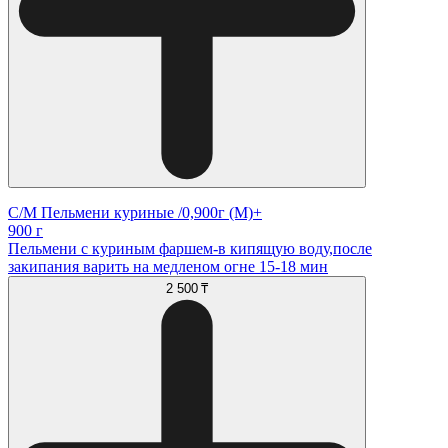
С/М Пельмени куриные /0,900г (М)+
900 г
Пельмени с куриным фаршем-в кипящую воду,после
закипания варить на медленом огне 15-18 мин
2 500 ₸