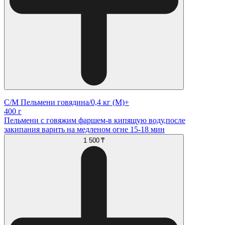
С/М Пельмени говядина/0,4 кг (М)+
400 г
Пельмени с говяжим фаршем-в кипящую воду,после
закипания варить на медленом огне 15-18 мин
1 500 ₸