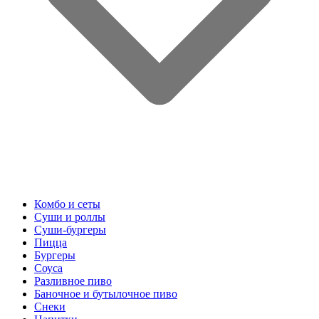
Комбо и сеты
Суши и роллы
Суши-бургеры
Пицца
Бургеры
Соуса
Разливное пиво
Баночное и бутылочное пиво
Снеки