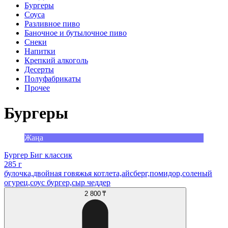
Бургеры
Соуса
Разливное пиво
Баночное и бутылочное пиво
Снеки
Напитки
Крепкий алкоголь
Десерты
Полуфабрикаты
Прочее
Бургеры
Жаңа
Бургер Биг классик
285 г
булочка,двойная говяжья котлета,айсберг,помидор,соленый
огурец,соус бургер,сыр чеддер
2 800 ₸