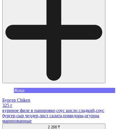
Жаңа
Бургер Chiken
325 г
куриное филе в панировке,соус кисло сладкий,соус
бургер,сыр чеддер,лист салата,помидоры,огурцы
маринованные
2 200 ₸