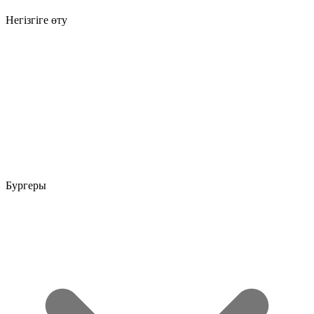
Негізгіге өту
Бургеры