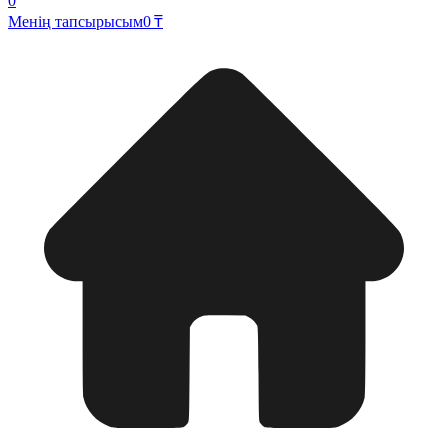
0
Менің тапсырысым
0 ₸