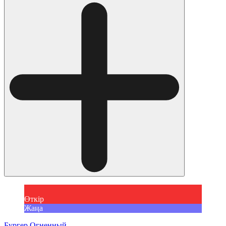
Өткір
Жаңа
Бургер Огненный