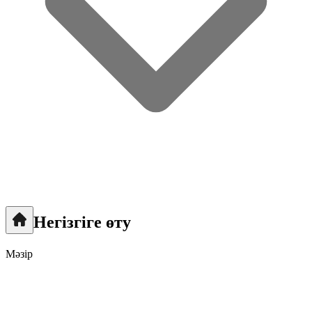
Негізгіге өту
Мәзір