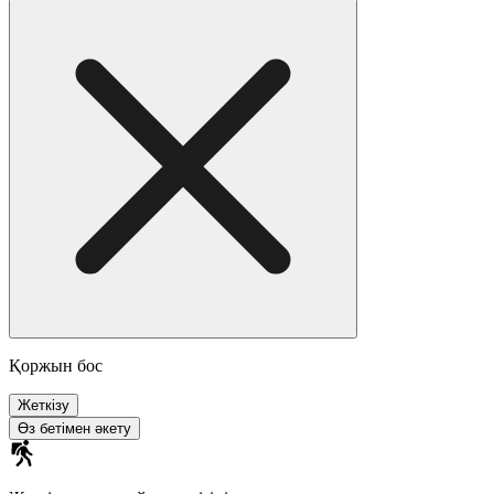
Қоржын бос
Жеткізу
Өз бетімен әкету