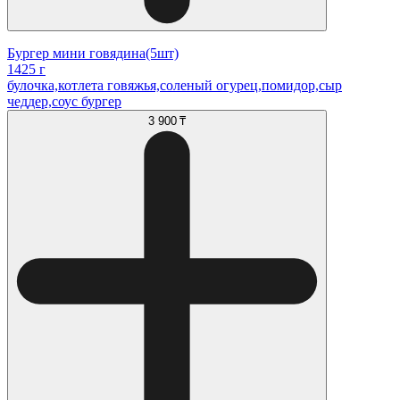
Бургер мини говядина(5шт)
1425 г
булочка,котлета говяжья,соленый огурец,помидор,сыр
чеддер,соус бургер
3 900 ₸