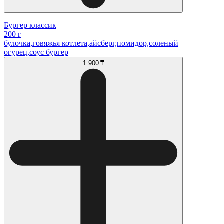
Бургер классик
200 г
булочка,говяжья котлета,айсберг,помидор,соленый
огурец,соус бургер
1 900 ₸