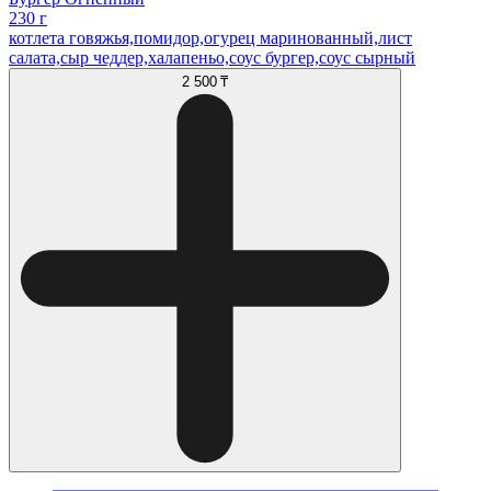
230 г
котлета говяжья,помидор,огурец маринованный,лист
салата,сыр чеддер,халапеньо,соус бургер,соус сырный
2 500 ₸