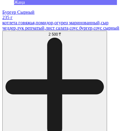
Жаңа
Бургер Сырный
235 г
котлета говяжья,помидор,огурец маринованный,сыр
чеддер,лук репчатый,лист салата,соус бургер,соус сырный
2 500 ₸