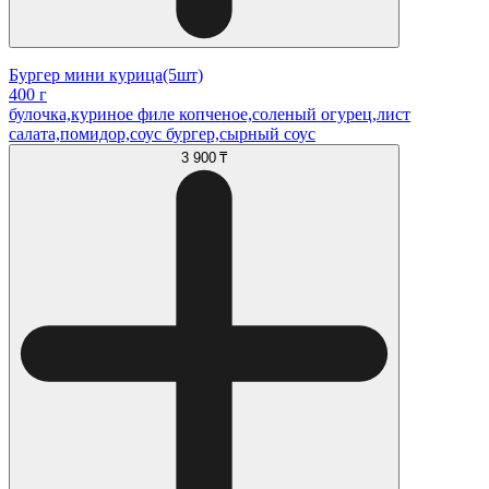
Бургер мини курица(5шт)
400 г
булочка,куриное филе копченое,соленый огурец,лист
салата,помидор,соус бургер,сырный соус
3 900 ₸