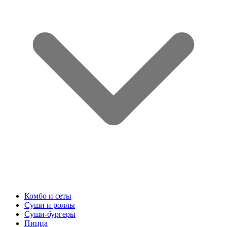
Комбо и сеты
Суши и роллы
Суши-бургеры
Пицца