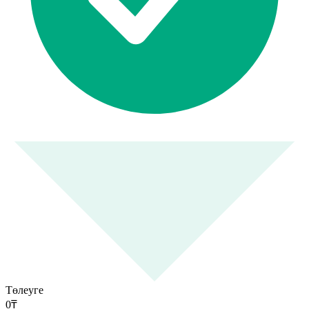
Төлеуге
0
₸