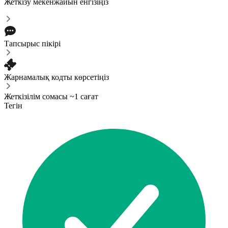
Жеткізу мекенжайын енгізіңіз
Тапсырыс пікірі
Жарнамалық кодты көрсетіңіз
Жеткізілім сомасы ~1 сағат
Тегін