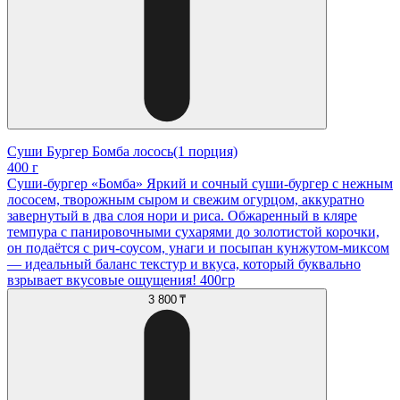
Суши Бургер Бомба лосось(1 порция)
400 г
Суши-бургер «Бомба» Яркий и сочный суши-бургер с нежным
лососем, творожным сыром и свежим огурцом, аккуратно
завернутый в два слоя нори и риса. Обжаренный в кляре
темпура с панировочными сухарями до золотистой корочки,
он подаётся с рич-соусом, унаги и посыпан кунжутом-миксом
— идеальный баланс текстур и вкуса, который буквально
взрывает вкусовые ощущения! 400гр
3 800 ₸