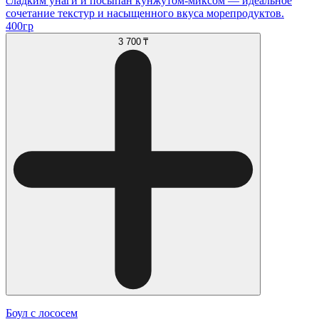
сладким унаги и посыпан кунжутом-миксом — идеальное
сочетание текстур и насыщенного вкуса морепродуктов.
400гр
3 700 ₸
Боул с лососем