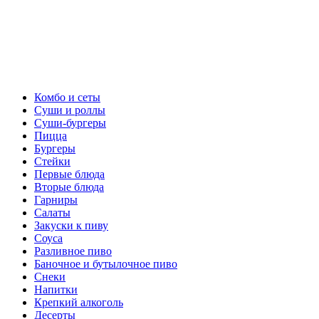
Комбо и сеты
Суши и роллы
Суши-бургеры
Пицца
Бургеры
Стейки
Первые блюда
Вторые блюда
Гарниры
Салаты
Закуски к пиву
Соуса
Разливное пиво
Баночное и бутылочное пиво
Снеки
Напитки
Крепкий алкоголь
Десерты