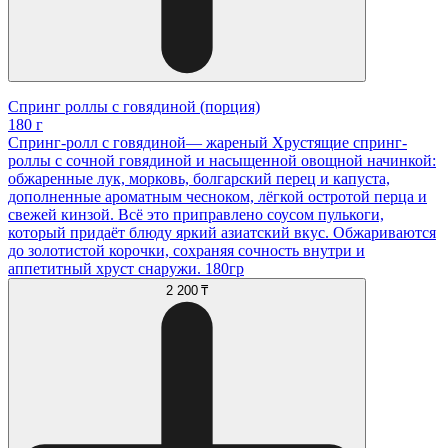
Спринг роллы с говядиной (порция)
180 г
Спринг-ролл с говядиной— жареный Хрустящие спринг-
роллы с сочной говядиной и насыщенной овощной начинкой:
обжаренные лук, морковь, болгарский перец и капуста,
дополненные ароматным чесноком, лёгкой остротой перца и
свежей кинзой. Всё это приправлено соусом пулькоги,
который придаёт блюду яркий азиатский вкус. Обжариваются
до золотистой корочки, сохраняя сочность внутри и
аппетитный хруст снаружи. 180гр
2 200 ₸