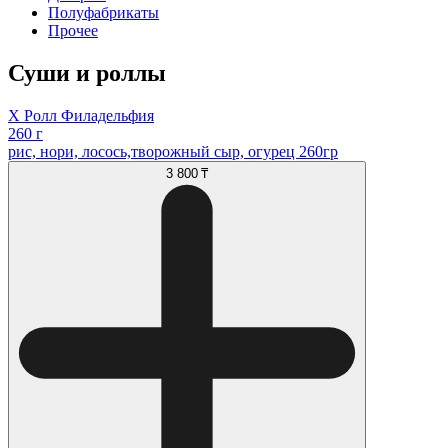
Полуфабрикаты
Прочее
Суши и роллы
Х Ролл Филадельфия
260 г
рис, нори, лосось,творожный сыр, огурец 260гр
3 800 ₸