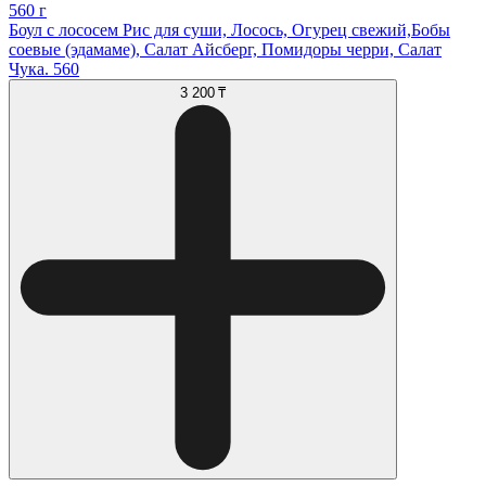
560 г
Боул с лососем Рис для суши, Лосось, Огурец свежий,Бобы
соевые (эдамаме), Салат Айсберг, Помидоры черри, Салат
Чука. 560
3 200 ₸