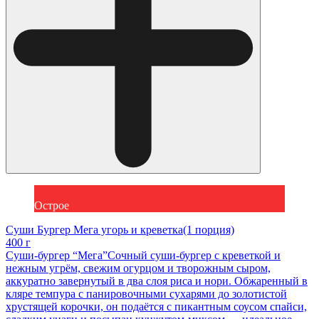
Острое
Суши Бургер Мега угорь и креветка(1 порция)
400 г
Суши-бургер “Мега”Сочный суши-бургер с креветкой и
нежным угрём, свежим огурцом и творожным сыром,
аккуратно завернутый в два слоя риса и нори. Обжаренный в
кляре темпура с панировочными сухарями до золотистой
хрустящей корочки, он подаётся с пикантным соусом спайси,