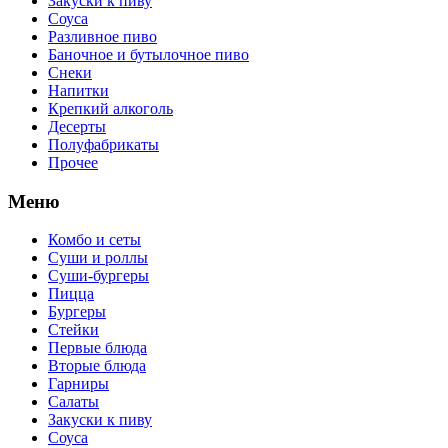
Закуски к пиву
Соуса
Разливное пиво
Баночное и бутылочное пиво
Снеки
Напитки
Крепкий алкоголь
Десерты
Полуфабрикаты
Прочее
Меню
Комбо и сеты
Суши и роллы
Суши-бургеры
Пицца
Бургеры
Стейки
Первые блюда
Вторые блюда
Гарниры
Салаты
Закуски к пиву
Соуса