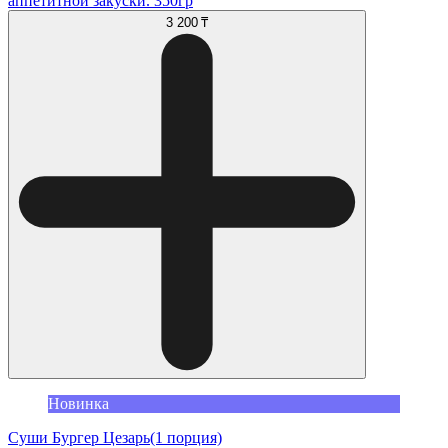
аппетитной закуски. 350гр
3 200 ₸
Новинка
Суши Бургер Цезарь(1 порция)