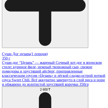
Суши Дог цезарь(1 порция)
350 г
Суши-дог “Цезарь” — жареный Сочный хот-дог в японском
стиле: куриное филе, нежный творожный сыр, свежие
помидоры и хрустящий айсберг, приправленные
классическим соусом «Цезарь» и лёгкой сладко-острой ноткой
соуса Sweet Chili. Всё аккуратно завернуто в слой риса и нори
и обжарено до золотистой хрустящей корочки 350гр
2 600 ₸