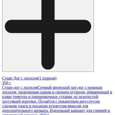
Суши Дог с лососем(1 порция)
350 г
Суши-дог с лососемСочный японский хот-дог с нежным
лососем, творожным сыром и свежим огурцом, обжаренный в
кляре темпура и панировочных сухарях до золотистой
хрустящей корочки. Подаётся с пикантным рич-соусом,
сладким унаги и посыпан кунжутом-миксом для
дополнительного аромата. Идеальный вариант для горячей и