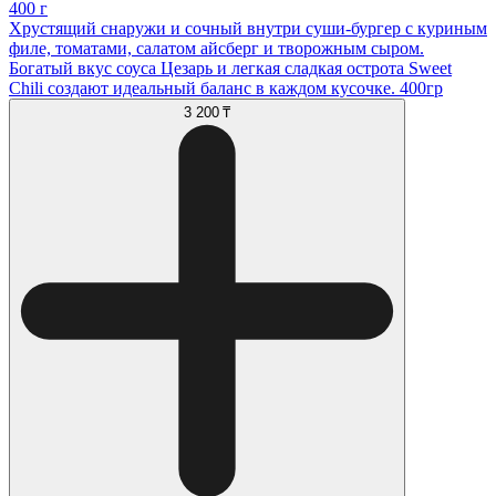
400 г
Хрустящий снаружи и сочный внутри суши-бургер с куриным
филе, томатами, салатом айсберг и творожным сыром.
Богатый вкус соуса Цезарь и легкая сладкая острота Sweet
Chili создают идеальный баланс в каждом кусочке. 400гр
3 200 ₸