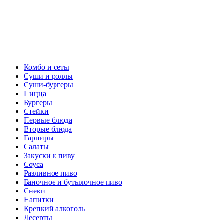
Комбо и сеты
Суши и роллы
Суши-бургеры
Пицца
Бургеры
Стейки
Первые блюда
Вторые блюда
Гарниры
Салаты
Закуски к пиву
Соуса
Разливное пиво
Баночное и бутылочное пиво
Снеки
Напитки
Крепкий алкоголь
Десерты