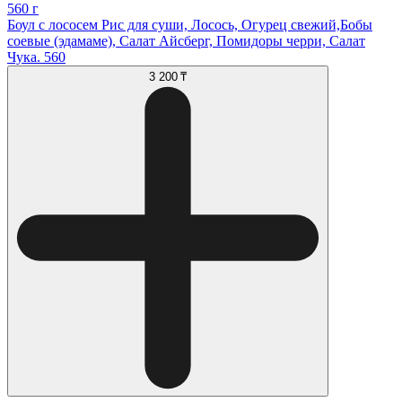
560 г
Боул с лососем Рис для суши, Лосось, Огурец свежий,Бобы
соевые (эдамаме), Салат Айсберг, Помидоры черри, Салат
Чука. 560
3 200 ₸