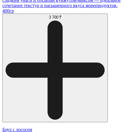
сладким унаги и посыпан кунжутом-миксом — идеальное
сочетание текстур и насыщенного вкуса морепродуктов.
400гр
3 700 ₸
Боул с лососем