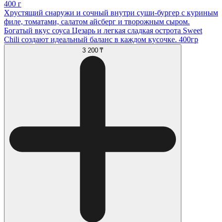
400 г
Хрустящий снаружи и сочный внутри суши-бургер с куриным
филе, томатами, салатом айсберг и творожным сыром.
Богатый вкус соуса Цезарь и легкая сладкая острота Sweet
Chili создают идеальный баланс в каждом кусочке. 400гр
3 200 ₸