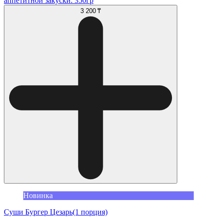
аппетитной закуски. 350гр
3 200 ₸
Новинка
Суши Бургер Цезарь(1 порция)