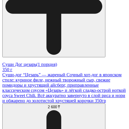
Суши Дог цезарь(1 порция)
350 г
Суши-дог “Цезарь” — жареный Сочный хот-дог в японском
стиле: куриное филе, нежный творожный сыр, свежие
помидоры и хрустящий айсберг, приправленные
классическим соусом «Цезарь» и лёгкой сладко-острой ноткой
соуса Sweet Chili. Всё аккуратно завернуто в слой риса и нори
и обжарено до золотистой хрустящей корочки 350гр
2 600 ₸