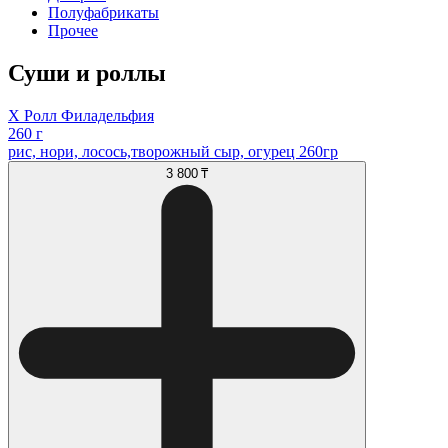
Полуфабрикаты
Прочее
Суши и роллы
Х Ролл Филадельфия
260 г
рис, нори, лосось,творожный сыр, огурец 260гр
3 800 ₸