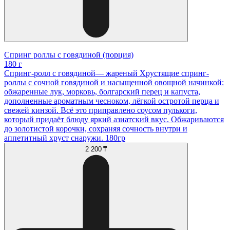
Спринг роллы с говядиной (порция)
180 г
Спринг-ролл с говядиной— жареный Хрустящие спринг-
роллы с сочной говядиной и насыщенной овощной начинкой:
обжаренные лук, морковь, болгарский перец и капуста,
дополненные ароматным чесноком, лёгкой остротой перца и
свежей кинзой. Всё это приправлено соусом пулькоги,
который придаёт блюду яркий азиатский вкус. Обжариваются
до золотистой корочки, сохраняя сочность внутри и
аппетитный хруст снаружи. 180гр
2 200 ₸