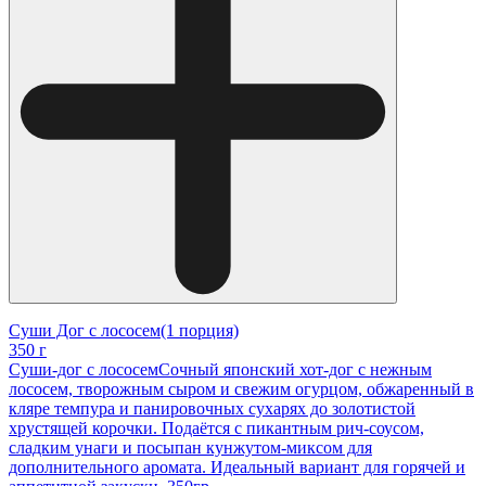
Суши Дог с лососем(1 порция)
350 г
Суши-дог с лососемСочный японский хот-дог с нежным
лососем, творожным сыром и свежим огурцом, обжаренный в
кляре темпура и панировочных сухарях до золотистой
хрустящей корочки. Подаётся с пикантным рич-соусом,
сладким унаги и посыпан кунжутом-миксом для
дополнительного аромата. Идеальный вариант для горячей и