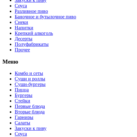
Закуски к пиву
Соуса
Разливное пиво
Баночное и бутылочное пиво
Снеки
Напитки
Крепкий алкоголь
Десерты
Полуфабрикаты
Прочее
Меню
Комбо и сеты
Суши и роллы
Суши-бургеры
Пицца
Бургеры
Стейки
Первые блюда
Вторые блюда
Гарниры
Салаты
Закуски к пиву
Соуса