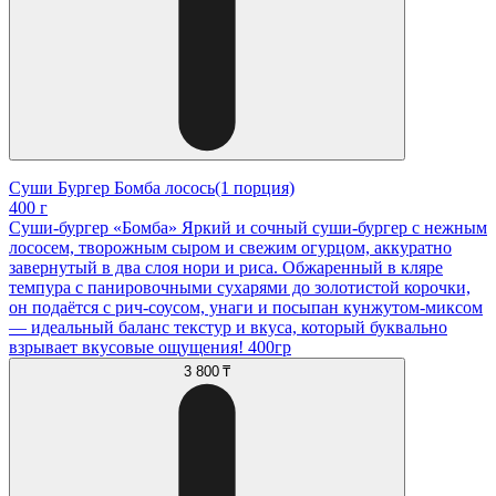
Суши Бургер Бомба лосось(1 порция)
400 г
Суши-бургер «Бомба» Яркий и сочный суши-бургер с нежным
лососем, творожным сыром и свежим огурцом, аккуратно
завернутый в два слоя нори и риса. Обжаренный в кляре
темпура с панировочными сухарями до золотистой корочки,
он подаётся с рич-соусом, унаги и посыпан кунжутом-миксом
— идеальный баланс текстур и вкуса, который буквально
взрывает вкусовые ощущения! 400гр
3 800 ₸