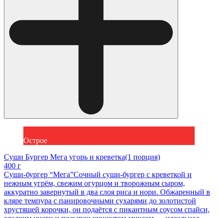
Острое
Суши Бургер Мега угорь и креветка(1 порция)
400 г
Суши-бургер “Мега”Сочный суши-бургер с креветкой и
нежным угрём, свежим огурцом и творожным сыром,
аккуратно завернутый в два слоя риса и нори. Обжаренный в
кляре темпура с панировочными сухарями до золотистой
хрустящей корочки, он подаётся с пикантным соусом спайси,