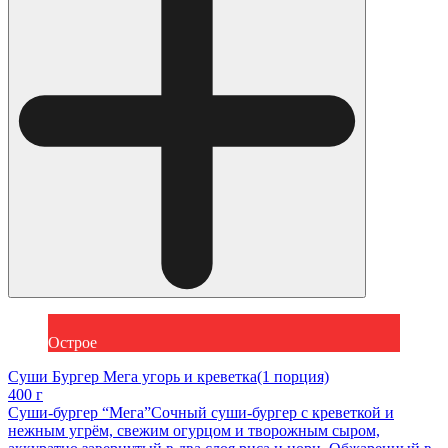
Острое
Суши Бургер Мега угорь и креветка(1 порция)
400 г
Суши-бургер “Мега”Сочный суши-бургер с креветкой и
нежным угрём, свежим огурцом и творожным сыром,