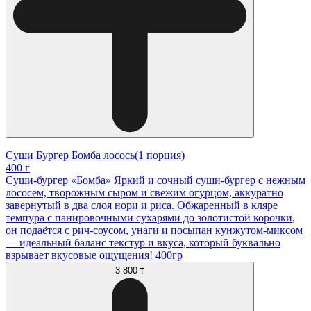
Суши Бургер Бомба лосось(1 порция)
400 г
Суши-бургер «Бомба» Яркий и сочный суши-бургер с нежным
лососем, творожным сыром и свежим огурцом, аккуратно
завернутый в два слоя нори и риса. Обжаренный в кляре
темпура с панировочными сухарями до золотистой корочки,
он подаётся с рич-соусом, унаги и посыпан кунжутом-миксом
— идеальный баланс текстур и вкуса, который буквально
взрывает вкусовые ощущения! 400гр
3 800 ₸