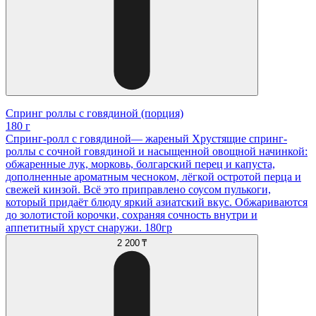
Спринг роллы с говядиной (порция)
180 г
Спринг-ролл с говядиной— жареный Хрустящие спринг-
роллы с сочной говядиной и насыщенной овощной начинкой:
обжаренные лук, морковь, болгарский перец и капуста,
дополненные ароматным чесноком, лёгкой остротой перца и
свежей кинзой. Всё это приправлено соусом пулькоги,
который придаёт блюду яркий азиатский вкус. Обжариваются
до золотистой корочки, сохраняя сочность внутри и
аппетитный хруст снаружи. 180гр
2 200 ₸