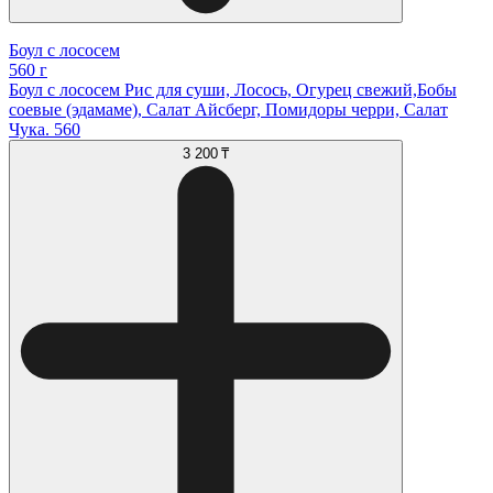
Боул с лососем
560 г
Боул с лососем Рис для суши, Лосось, Огурец свежий,Бобы
соевые (эдамаме), Салат Айсберг, Помидоры черри, Салат
Чука. 560
3 200 ₸