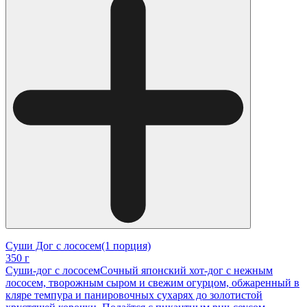
Суши Дог с лососем(1 порция)
350 г
Суши-дог с лососемСочный японский хот-дог с нежным
лососем, творожным сыром и свежим огурцом, обжаренный в
кляре темпура и панировочных сухарях до золотистой