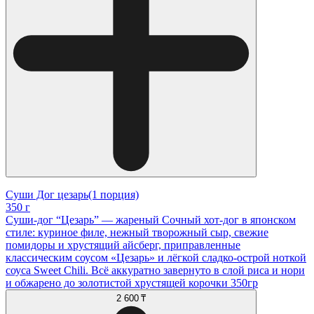
Суши Дог цезарь(1 порция)
350 г
Суши-дог “Цезарь” — жареный Сочный хот-дог в японском
стиле: куриное филе, нежный творожный сыр, свежие
помидоры и хрустящий айсберг, приправленные
классическим соусом «Цезарь» и лёгкой сладко-острой ноткой
соуса Sweet Chili. Всё аккуратно завернуто в слой риса и нори
и обжарено до золотистой хрустящей корочки 350гр
2 600 ₸