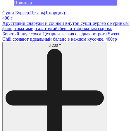
Новинка
Суши Бургер Цезарь(1 порция)
400 г
Хрустящий снаружи и сочный внутри суши-бургер с куриным
филе, томатами, салатом айсберг и творожным сыром.
Богатый вкус соуса Цезарь и легкая сладкая острота Sweet
Chili создают идеальный баланс в каждом кусочке. 400гр
3 200 ₸