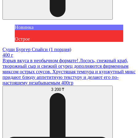
Новинка
Острое
Суши Бургер Спайси (1 порция)
400 г
Взрыв вкуса в необычном формате! Лосось, снежный краб,
творожный сыр и свежий огурец дополняются фирменным
миксом острых соусов. Хрустящая темпура и кунжутный микс
придают блюду аппетитную текстуру и делают его по-
настоящему незабываемым 400гр
3 200 ₸