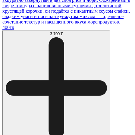
аккуратно завернутый в два слоя риса и нори. Обжаренный в
кляре темпура с панировочными сухарями до золотистой
хрустящей корочки, он подаётся с пикантным соусом спайси,
сладким унаги и посыпан кунжутом-миксом — идеальное
сочетание текстур и насыщенного вкуса морепродуктов.
400гр
3 700 ₸