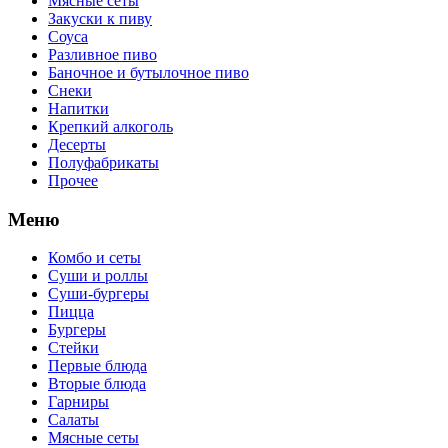
Мясные сеты
Закуски к пиву
Соуса
Разливное пиво
Баночное и бутылочное пиво
Снеки
Напитки
Крепкий алкоголь
Десерты
Полуфабрикаты
Прочее
Меню
Комбо и сеты
Суши и роллы
Суши-бургеры
Пицца
Бургеры
Стейки
Первые блюда
Вторые блюда
Гарниры
Салаты
Мясные сеты