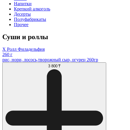
Напитки
Крепкий алкоголь
Десерты
Полуфабрикаты
Прочее
Суши и роллы
Х Ролл Филадельфия
260 г
рис, нори, лосось,творожный сыр, огурец 260гр
3 800 ₸