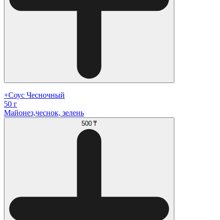
+Соус Чесночный
50 г
Майонез,чеснок, зелень
500 ₸