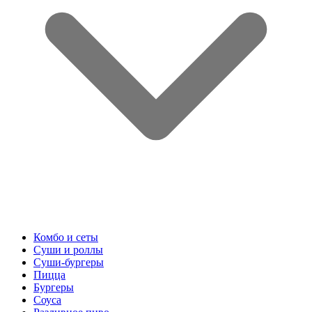
Комбо и сеты
Суши и роллы
Суши-бургеры
Пицца
Бургеры
Соуса