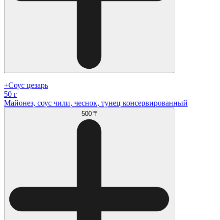
+Соус цезарь
50 г
Майонез, соус чили, чеснок, тунец консервированный
500 ₸