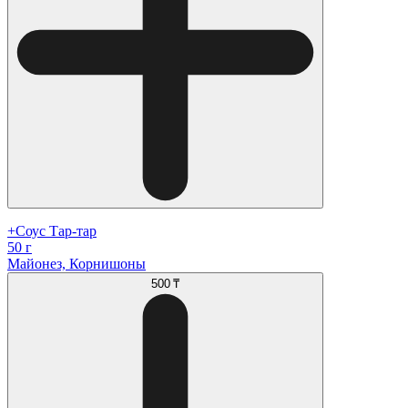
+Соус Тар-тар
50 г
Майонез, Корнишоны
500 ₸