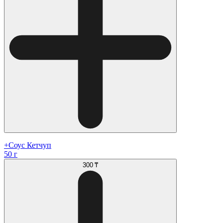
+Соус Кетчуп
50 г
300 ₸