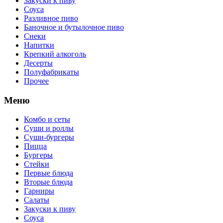
Закуски к пиву
Соуса
Разливное пиво
Баночное и бутылочное пиво
Снеки
Напитки
Крепкий алкоголь
Десерты
Полуфабрикаты
Прочее
Меню
Комбо и сеты
Суши и роллы
Суши-бургеры
Пицца
Бургеры
Стейки
Первые блюда
Вторые блюда
Гарниры
Салаты
Закуски к пиву
Соуса