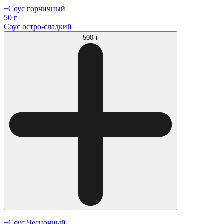
+Соус горчичный
50 г
Соус остро-сладкий
500 ₸
+Соус Чесночный