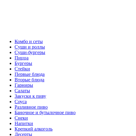
Комбо и сеты
Суши и роллы
Суши-бургеры
Пицца
Бургеры
Стейки
Первые блюда
Вторые блюда
Гарниры
Салаты
Закуски к пиву
Соуса
Разливное пиво
Баночное и бутылочное пиво
Снеки
Напитки
Крепкий алкоголь
Десерты