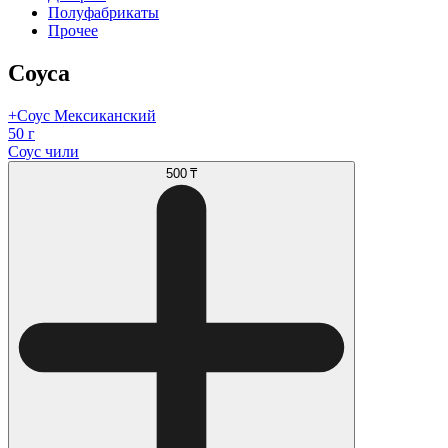
Полуфабрикаты
Прочее
Соуса
+Соус Мексиканский
50 г
Соус чили
500 ₸