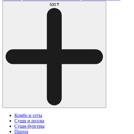
500 ₸
Комбо и сеты
Суши и роллы
Суши-бургеры
Пицца