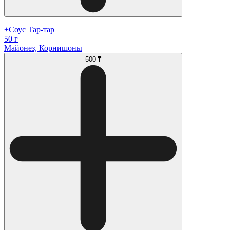
+Соус Тар-тар
50 г
Майонез, Корнишоны
500 ₸