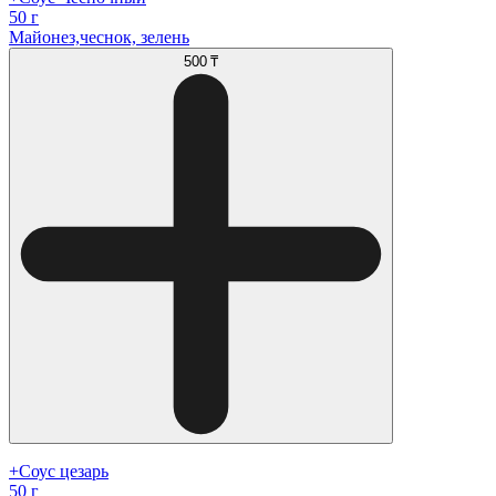
50 г
Майонез,чеснок, зелень
500 ₸
+Соус цезарь
50 г