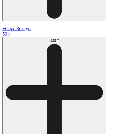
+Соус Кетчуп
50 г
300 ₸