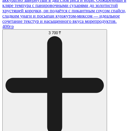
аккуратно завернутый в два слоя риса и нори. Обжаренный в
кляре темпура с панировочными сухарями до золотистой
хрустящей корочки, он подаётся с пикантным соусом спайси,
сладким унаги и посыпан кунжутом-миксом — идеальное
сочетание текстур и насыщенного вкуса морепродуктов.
400гр
3 700 ₸