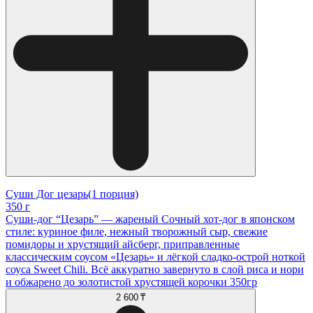
Суши Дог цезарь(1 порция)
350 г
Суши-дог “Цезарь” — жареный Сочный хот-дог в японском
стиле: куриное филе, нежный творожный сыр, свежие
помидоры и хрустящий айсберг, приправленные
классическим соусом «Цезарь» и лёгкой сладко-острой ноткой
соуса Sweet Chili. Всё аккуратно завернуто в слой риса и нори
и обжарено до золотистой хрустящей корочки 350гр
2 600 ₸