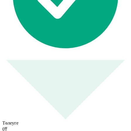
Төлеуге
0
₸