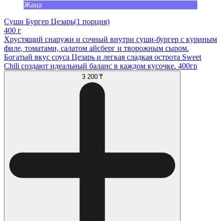
Жаңа
Суши Бургер Цезарь(1 порция)
400 г
Хрустящий снаружи и сочный внутри суши-бургер с куриным
филе, томатами, салатом айсберг и творожным сыром.
Богатый вкус соуса Цезарь и легкая сладкая острота Sweet
Chili создают идеальный баланс в каждом кусочке. 400гр
3 200 ₸