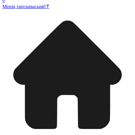
0
Менің тапсырысым
0 ₸