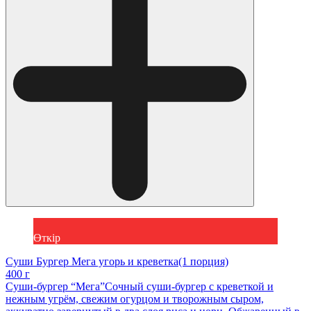
Өткір
Суши Бургер Мега угорь и креветка(1 порция)
400 г
Суши-бургер “Мега”Сочный суши-бургер с креветкой и
нежным угрём, свежим огурцом и творожным сыром,