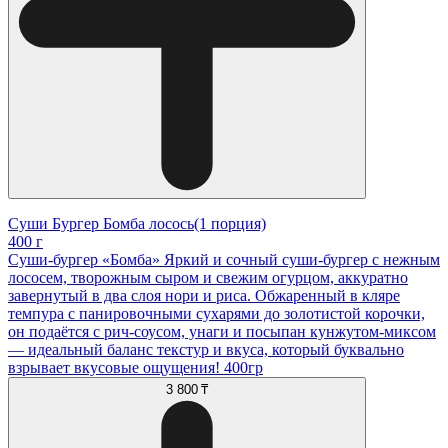
Суши Бургер Бомба лосось(1 порция)
400 г
Суши-бургер «Бомба» Яркий и сочный суши-бургер с нежным
лососем, творожным сыром и свежим огурцом, аккуратно
завернутый в два слоя нори и риса. Обжаренный в кляре
темпура с панировочными сухарями до золотистой корочки,
он подаётся с рич-соусом, унаги и посыпан кунжутом-миксом
— идеальный баланс текстур и вкуса, который буквально
взрывает вкусовые ощущения! 400гр
3 800 ₸