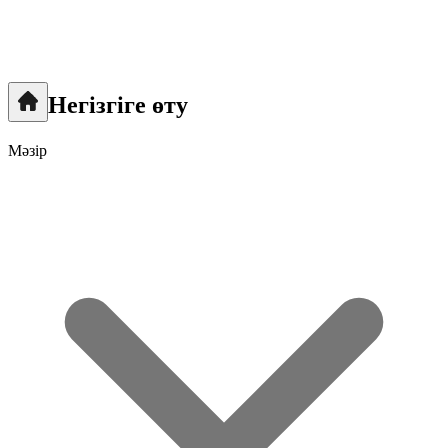
Негізгіге өту
Мәзір