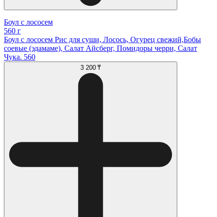
Боул с лососем
560 г
Боул с лососем Рис для суши, Лосось, Огурец свежий,Бобы
соевые (эдамаме), Салат Айсберг, Помидоры черри, Салат
Чука. 560
3 200 ₸