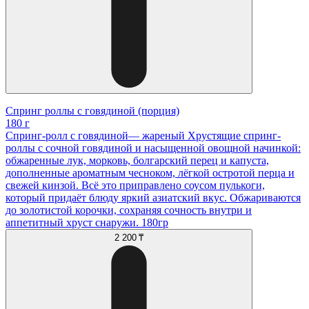
Спринг роллы с говядиной (порция)
180 г
Спринг-ролл с говядиной— жареный Хрустящие спринг-
роллы с сочной говядиной и насыщенной овощной начинкой:
обжаренные лук, морковь, болгарский перец и капуста,
дополненные ароматным чесноком, лёгкой остротой перца и
свежей кинзой. Всё это приправлено соусом пулькоги,
который придаёт блюду яркий азиатский вкус. Обжариваются
до золотистой корочки, сохраняя сочность внутри и
аппетитный хруст снаружи. 180гр
2 200 ₸