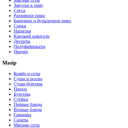
Мясные сеты
Закуски к пиву
Соуса
Разливное пиво
Баночное и бутылочное пиво
Снеки
Напитки
Крепкий алкоголь
Десерты
Полуфабрикаты
Прочее
Мәзір
Комбо и сеты
Суши и роллы
Суши-бургеры
Пицца
Бургеры
Стейки
Первые блюда
Вторые блюда
Гарниры
Салаты
Мясные сеты