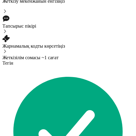
Жеткізу мекенжайын енгізіңіз
Тапсырыс пікірі
Жарнамалық кодты көрсетіңіз
Жеткізілім сомасы ~1 сағат
Тегін