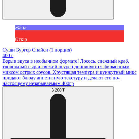
Жаңа
Өткір
Суши Бургер Спайси (1 порция)
400 г
Взрыв вкуса в необычном формате! Лосось, снежный краб,
творожный сыр и свежий огурец дополняются фирменным
миксом острых соусов. Хрустящая темпура и кунжутный микс
придают блюду аппетитную текстуру и делают его по-
настоящему незабываемым 400гр
3 200 ₸