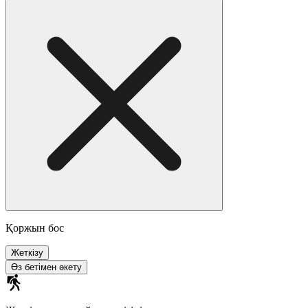
Қоржын бос
Жеткізу
Өз бетімен әкету