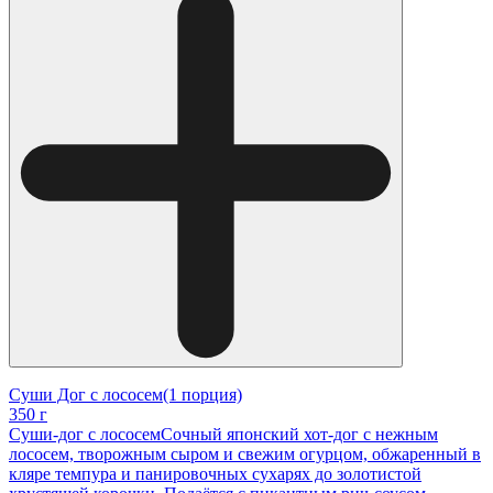
Суши Дог с лососем(1 порция)
350 г
Суши-дог с лососемСочный японский хот-дог с нежным
лососем, творожным сыром и свежим огурцом, обжаренный в
кляре темпура и панировочных сухарях до золотистой