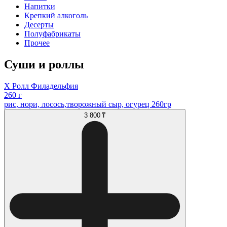
Напитки
Крепкий алкоголь
Десерты
Полуфабрикаты
Прочее
Суши и роллы
Х Ролл Филадельфия
260 г
рис, нори, лосось,творожный сыр, огурец 260гр
3 800 ₸