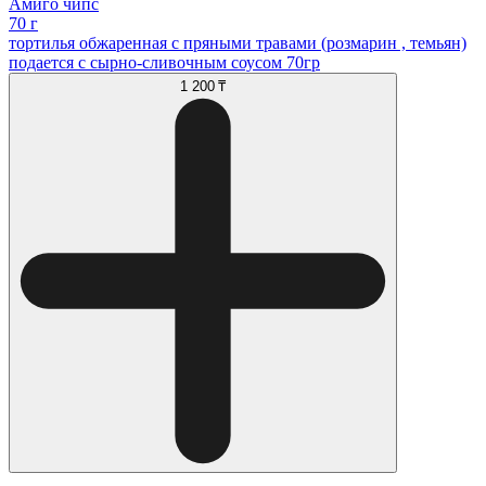
Амиго чипс
70 г
тортилья обжаренная с пряными травами (розмарин , темьян)
подается с сырно-сливочным соусом 70гр
1 200 ₸