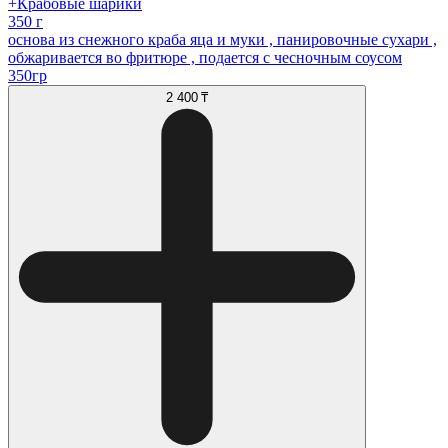
+Крабовые шарики
350 г
основа из снежного краба яца и муки , панировочные сухари ,
обжаривается во фритюре , подается с чесночным соусом
350гр
2 400 ₸