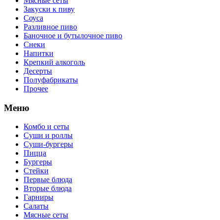
Мясные сеты
Закуски к пиву
Соуса
Разливное пиво
Баночное и бутылочное пиво
Снеки
Напитки
Крепкий алкоголь
Десерты
Полуфабрикаты
Прочее
Меню
Комбо и сеты
Суши и роллы
Суши-бургеры
Пицца
Бургеры
Стейки
Первые блюда
Вторые блюда
Гарниры
Салаты
Мясные сеты