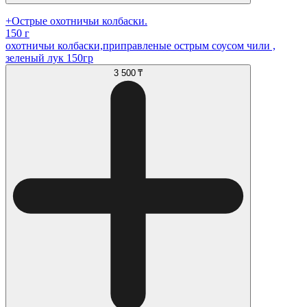
+Острые охотничьи колбаски.
150 г
охотничьи колбаски,приправленые острым соусом чили ,
зеленый лук 150гр
3 500 ₸