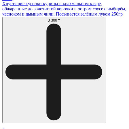
Хрустящие кусочки курицы в крахмальном кляре,
обжаренные до золотистой корочки в остром соусе с имбирём,
чесноком и дымным чили. Посыпается зелёным луком 250гр
3 300 ₸