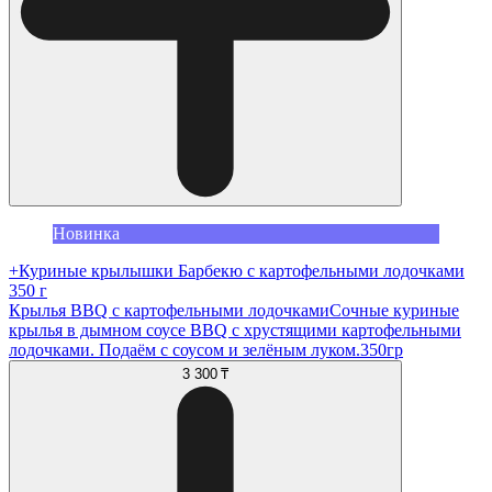
Новинка
+Куриные крылышки Барбекю с картофельными лодочками
350 г
Крылья BBQ с картофельными лодочкамиСочные куриные
крылья в дымном соусе BBQ с хрустящими картофельными
лодочками. Подаём с соусом и зелёным луком.350гр
3 300 ₸