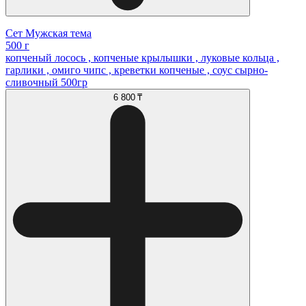
Сет Мужская тема
500 г
копченый лосось , копченые крылышки , луковые кольца ,
гарлики , омиго чипс , креветки копченые , соус сырно-
сливочный 500гр
6 800 ₸