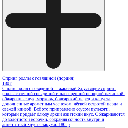
Спринг роллы с говядиной (порция)
180 г
Спринг-ролл с говядиной— жареный Хрустящие спринг-
роллы с сочной говядиной и насыщенной овощной начинкой:
обжаренные лук, морковь, болгарский перец и капуста,
дополненные ароматным чесноком, лёгкой остротой перца и
свежей кинзой. Всё это приправлено соусом пулькоги,
который придаёт блюду яркий азиатский вкус. Обжариваются
до золотистой корочки, сохраняя сочность внутри и
аппетитный хруст снаружи. 180гр