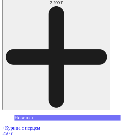
2 200 ₸
Новинка
+Курица с перцем
250 г