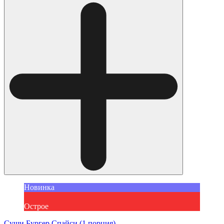
Новинка
Острое
Суши Бургер Спайси (1 порция)