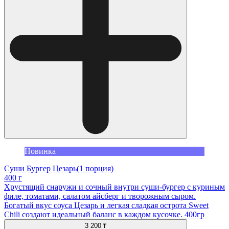
Новинка
Суши Бургер Цезарь(1 порция)
400 г
Хрустящий снаружи и сочный внутри суши-бургер с куриным
филе, томатами, салатом айсберг и творожным сыром.
Богатый вкус соуса Цезарь и легкая сладкая острота Sweet
Chili создают идеальный баланс в каждом кусочке. 400гр
3 200 ₸