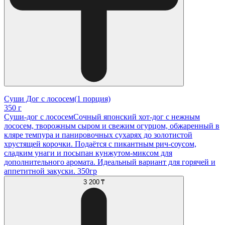
Суши Дог с лососем(1 порция)
350 г
Суши-дог с лососемСочный японский хот-дог с нежным
лососем, творожным сыром и свежим огурцом, обжаренный в
кляре темпура и панировочных сухарях до золотистой
хрустящей корочки. Подаётся с пикантным рич-соусом,
сладким унаги и посыпан кунжутом-миксом для
дополнительного аромата. Идеальный вариант для горячей и
аппетитной закуски. 350гр
3 200 ₸