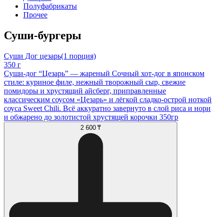
Полуфабрикаты
Прочее
Суши-бургеры
Суши Дог цезарь(1 порция)
350 г
Суши-дог “Цезарь” — жареный Сочный хот-дог в японском
стиле: куриное филе, нежный творожный сыр, свежие
помидоры и хрустящий айсберг, приправленные
классическим соусом «Цезарь» и лёгкой сладко-острой ноткой
соуса Sweet Chili. Всё аккуратно завернуто в слой риса и нори
и обжарено до золотистой хрустящей корочки 350гр
2 600 ₸