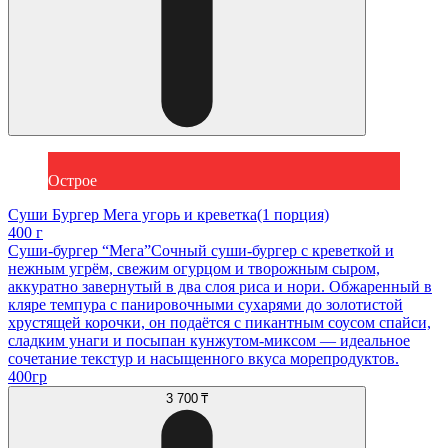
Острое
Суши Бургер Мега угорь и креветка(1 порция)
400 г
Суши-бургер “Мега”Сочный суши-бургер с креветкой и
нежным угрём, свежим огурцом и творожным сыром,
аккуратно завернутый в два слоя риса и нори. Обжаренный в
кляре темпура с панировочными сухарями до золотистой
хрустящей корочки, он подаётся с пикантным соусом спайси,
сладким унаги и посыпан кунжутом-миксом — идеальное
сочетание текстур и насыщенного вкуса морепродуктов.
400гр
3 700 ₸