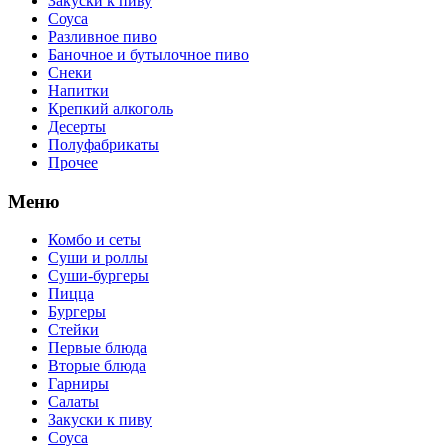
Закуски к пиву
Соуса
Разливное пиво
Баночное и бутылочное пиво
Снеки
Напитки
Крепкий алкоголь
Десерты
Полуфабрикаты
Прочее
Меню
Комбо и сеты
Суши и роллы
Суши-бургеры
Пицца
Бургеры
Стейки
Первые блюда
Вторые блюда
Гарниры
Салаты
Закуски к пиву
Соуса