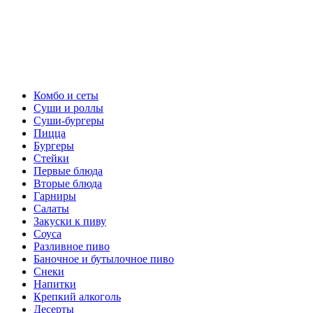
Комбо и сеты
Суши и роллы
Суши-бургеры
Пицца
Бургеры
Стейки
Первые блюда
Вторые блюда
Гарниры
Салаты
Закуски к пиву
Соуса
Разливное пиво
Баночное и бутылочное пиво
Снеки
Напитки
Крепкий алкоголь
Десерты