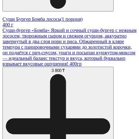
Суши Бургер Бомба лосось(1 порция)
400 г
Суши-бургер «Бомба» Яркий и сочный суши-бургер с нежным
лососем, творожным сыром и свежим огурцом, аккуратно
завернутый в два слоя нори и риса. Обжаренный в кляре
темпура с панировочными сухарями до золотистой корочки,
он подаётся с рич-соусом, унаги и посыпан кунжутом-миксом
— идеальный баланс текстур и вкуса, который буквально
взрывает вкусовые ощущения! 400гр
3 800 ₸