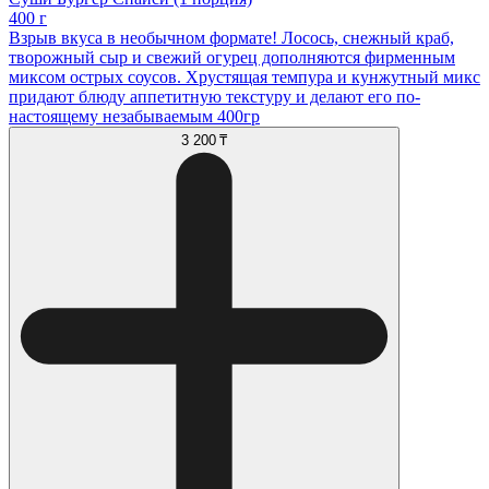
400 г
Взрыв вкуса в необычном формате! Лосось, снежный краб,
творожный сыр и свежий огурец дополняются фирменным
миксом острых соусов. Хрустящая темпура и кунжутный микс
придают блюду аппетитную текстуру и делают его по-
настоящему незабываемым 400гр
3 200 ₸