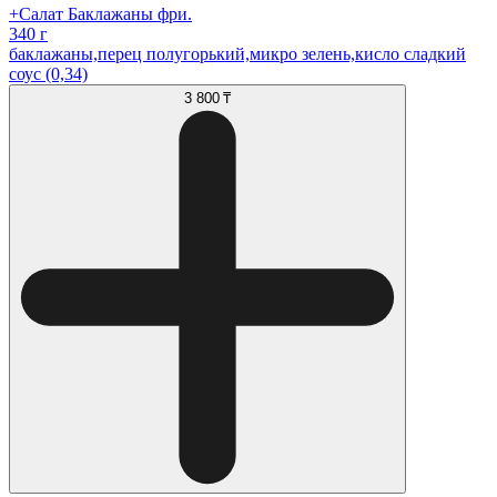
+Салат Баклажаны фри.
340 г
баклажаны,перец полугорький,микро зелень,кисло сладкий
соус (0,34)
3 800 ₸