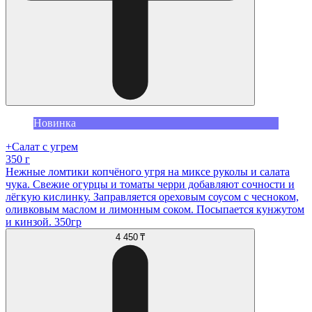
Новинка
+Салат с угрем
350 г
Нежные ломтики копчёного угря на миксе руколы и салата
чука. Свежие огурцы и томаты черри добавляют сочности и
лёгкую кислинку. Заправляется ореховым соусом с чесноком,
оливковым маслом и лимонным соком. Посыпается кунжутом
и кинзой. 350гр
4 450 ₸