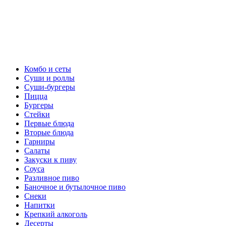
Комбо и сеты
Суши и роллы
Суши-бургеры
Пицца
Бургеры
Стейки
Первые блюда
Вторые блюда
Гарниры
Салаты
Закуски к пиву
Соуса
Разливное пиво
Баночное и бутылочное пиво
Снеки
Напитки
Крепкий алкоголь
Десерты