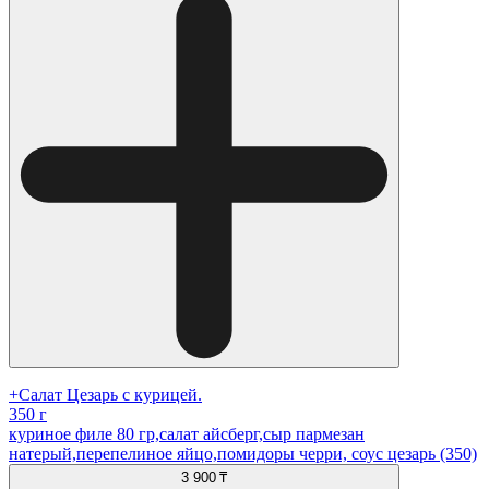
+Салат Цезарь с курицей.
350 г
куриное филе 80 гр,салат айсберг,сыр пармезан
натерый,перепелиное яйцо,помидоры черри, соус цезарь (350)
3 900 ₸