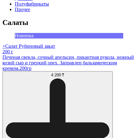
Полуфабрикаты
Прочее
Салаты
Новинка
+Салат Рубиновый закат
200 г
Печеная свекла, сочный апельсин, пикантная рукола, нежный
козий сыр и грецкий орех. Заправлен бальзамическим
кремом.200гр
4 200 ₸