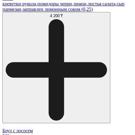
креветки,рукола,помидоры черри,лимон,листья салата,сыр
пармезан,заправлен лимонным соком (0,25)
4 200 ₸
Боул с лососем