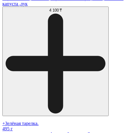
капуста ,лук
4 100 ₸
+Зелёная тарелка.
495 г