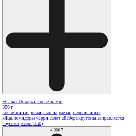
+Салат Цезарь с креветками.
350 г
креветки тигровые,сыр пармезан,перепелиные
яйца,помидоры черри,салат айсберг,крутоны,заправляется
соусом цезарь (350)
4 000 ₸