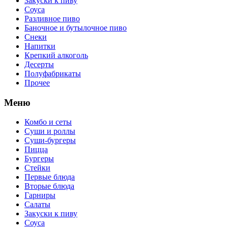
Закуски к пиву
Соуса
Разливное пиво
Баночное и бутылочное пиво
Снеки
Напитки
Крепкий алкоголь
Десерты
Полуфабрикаты
Прочее
Меню
Комбо и сеты
Суши и роллы
Суши-бургеры
Пицца
Бургеры
Стейки
Первые блюда
Вторые блюда
Гарниры
Салаты
Закуски к пиву
Соуса