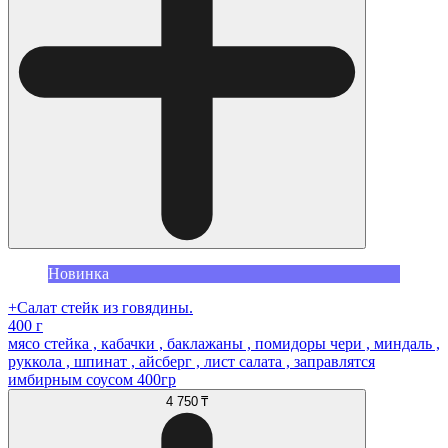
Новинка
+Салат стейк из говядины.
400 г
мясо стейка , кабачки , баклажаны , помидоры чери , миндаль ,
руккола , шпинат , айсберг , лист салата , заправлятся
имбирным соусом 400гр
4 750 ₸