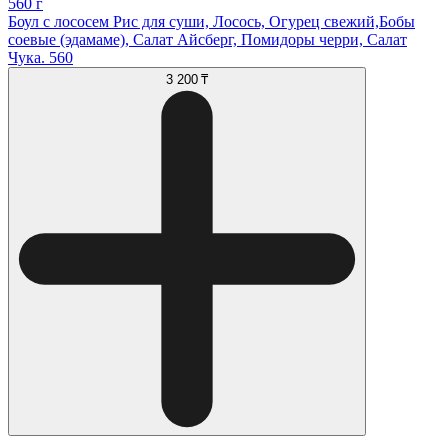
560 г
Боул с лососем Рис для суши, Лосось, Огурец свежий,Бобы
соевые (эдамаме), Салат Айсберг, Помидоры черри, Салат
Чука. 560
3 200 ₸