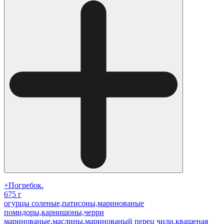
+Погребок.
675 г
огурцы соленые,патисоны,маринованые
помидоры,карнишоны,черри
маринованые,маслины,маринованый перец чили,квашеная