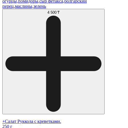
огурцы,помидоры,сыр фетакса,болгарский
перец,маслины,зелень
4 500 ₸
+Салат Руккола с креветками.
250 г