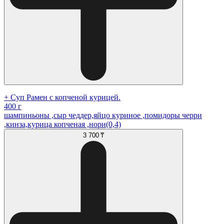
+ Суп Рамен с копченой курицей.
400 г
шампиньоны ,сыр чеддер,яйцо куриное ,помидоры черри
,кинза,курица копченая ,нори(0,4)
3 700 ₸