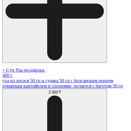
+ Суп Уха по-царски.
400 г
уха из лосося 50 гр и судака 50 гр с болгарским перцем
отварным картофелем и специями, подается с багетом 50 гр
3 500 ₸