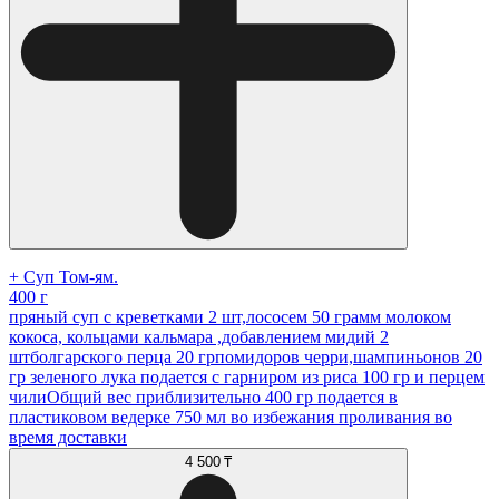
+ Суп Том-ям.
400 г
пряный суп с креветками 2 шт,лососем 50 грамм молоком
кокоса, кольцами кальмара ,добавлением мидий 2
штболгарского перца 20 грпомидоров черри,шампиньонов 20
гр зеленого лука подается с гарниром из риса 100 гр и перцем
чилиОбщий вес приблизительно 400 гр подается в
пластиковом ведерке 750 мл во избежания проливания во
время доставки
4 500 ₸