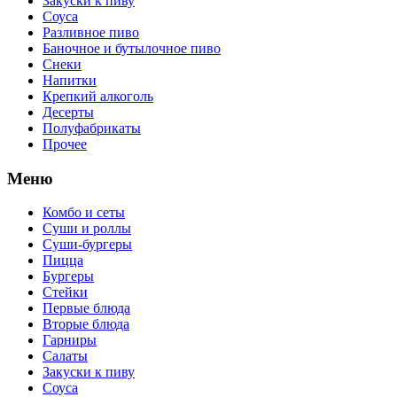
Закуски к пиву
Соуса
Разливное пиво
Баночное и бутылочное пиво
Снеки
Напитки
Крепкий алкоголь
Десерты
Полуфабрикаты
Прочее
Меню
Комбо и сеты
Суши и роллы
Суши-бургеры
Пицца
Бургеры
Стейки
Первые блюда
Вторые блюда
Гарниры
Салаты
Закуски к пиву
Соуса