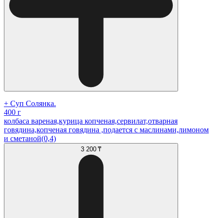
+ Суп Солянка.
400 г
колбаса вареная,курица копченая,сервилат,отварная
говядина,копченая говядина ,подается с маслинами,лимоном
и сметаной(0,4)
3 200 ₸