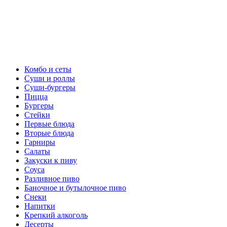
Комбо и сеты
Суши и роллы
Суши-бургеры
Пицца
Бургеры
Стейки
Первые блюда
Вторые блюда
Гарниры
Салаты
Закуски к пиву
Соуса
Разливное пиво
Баночное и бутылочное пиво
Снеки
Напитки
Крепкий алкоголь
Десерты