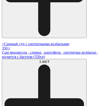
+Сырный суп с охотничьими колбасками
350 г
Сыр моцарелла , сливки , картофель , охотничьи колбаски ,
подается с багетом (350гр)
3 400 ₸