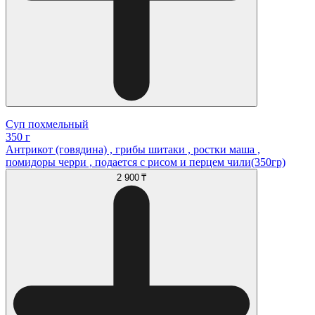
Суп похмельный
350 г
Антрикот (говядина) , грибы шитаки , ростки маша ,
помидоры черри , подается с рисом и перцем чили(350гр)
2 900 ₸