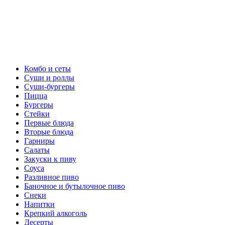
Комбо и сеты
Суши и роллы
Суши-бургеры
Пицца
Бургеры
Стейки
Первые блюда
Вторые блюда
Гарниры
Салаты
Закуски к пиву
Соуса
Разливное пиво
Баночное и бутылочное пиво
Снеки
Напитки
Крепкий алкоголь
Десерты