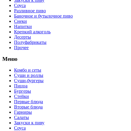
Закуски к пиву
Соуса
Разливное пиво
Баночное и бутылочное пиво
Снеки
Напитки
Крепкий алкоголь
Десерты
Полуфабрикаты
Прочее
Меню
Комбо и сеты
Суши и роллы
Суши-бургеры
Пицца
Бургеры
Стейки
Первые блюда
Вторые блюда
Гарниры
Салаты
Закуски к пиву
Соуса