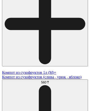
Компот из сухофруктов 1л (М)+
Компот из сухофруктов (слива , урюк , яблоко)
560 ₸