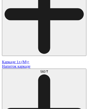
Каркаде 1л (М)+
Напиток каркаде
560 ₸