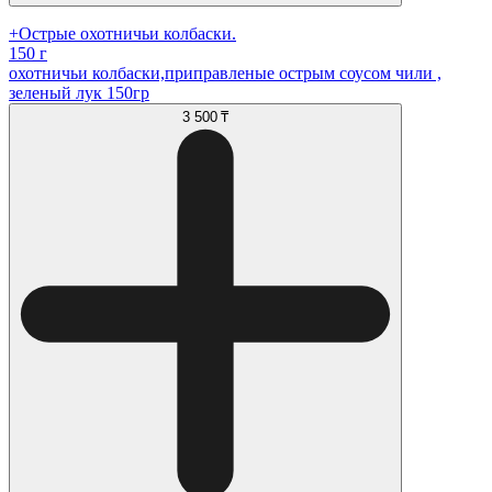
+Острые охотничьи колбаски.
150 г
охотничьи колбаски,приправленые острым соусом чили ,
зеленый лук 150гр
3 500 ₸