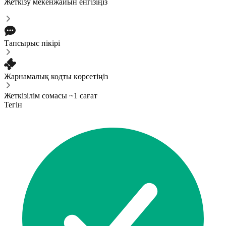
Жеткізу мекенжайын енгізіңіз
Тапсырыс пікірі
Жарнамалық кодты көрсетіңіз
Жеткізілім сомасы ~1 сағат
Тегін