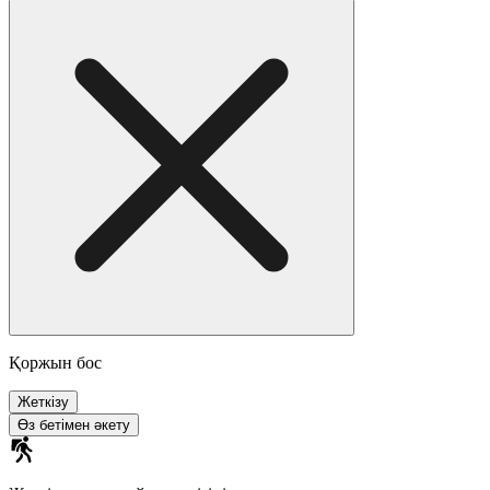
Қоржын бос
Жеткізу
Өз бетімен әкету