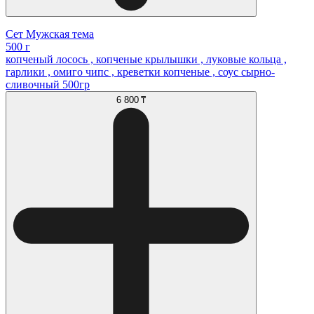
Сет Мужская тема
500 г
копченый лосось , копченые крылышки , луковые кольца ,
гарлики , омиго чипс , креветки копченые , соус сырно-
сливочный 500гр
6 800 ₸