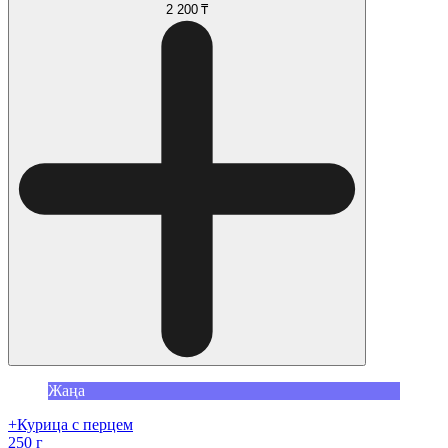
2 200 ₸
Жаңа
+Курица с перцем
250 г