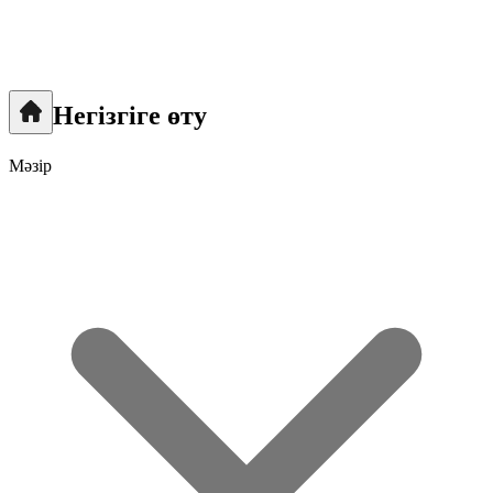
Негізгіге өту
Мәзір