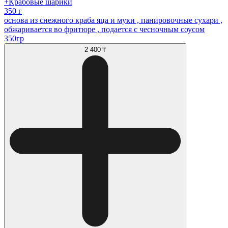
+Крабовые шарики
350 г
основа из снежного краба яца и муки , панировочные сухари ,
обжаривается во фритюре , подается с чесночным соусом
350гр
2 400 ₸