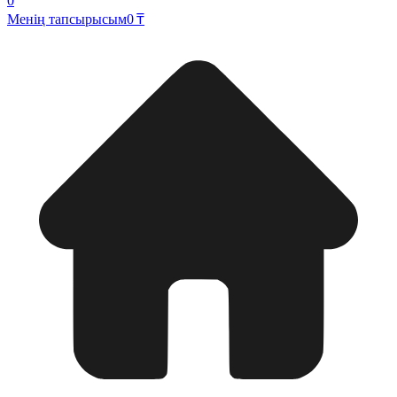
0
Менің тапсырысым
0 ₸