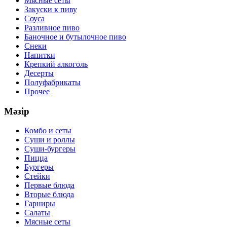
Мясные сеты
Закуски к пиву
Соуса
Разливное пиво
Баночное и бутылочное пиво
Снеки
Напитки
Крепкий алкоголь
Десерты
Полуфабрикаты
Прочее
Мәзір
Комбо и сеты
Суши и роллы
Суши-бургеры
Пицца
Бургеры
Стейки
Первые блюда
Вторые блюда
Гарниры
Салаты
Мясные сеты