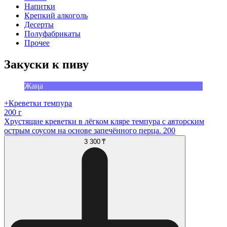
Напитки
Крепкий алкоголь
Десерты
Полуфабрикаты
Прочее
Закуски к пиву
Жаңа
+Креветки темпура
200 г
Хрустящие креветки в лёгком кляре темпура с авторским
острым соусом на основе запечённого перца. 200
3 300 ₸