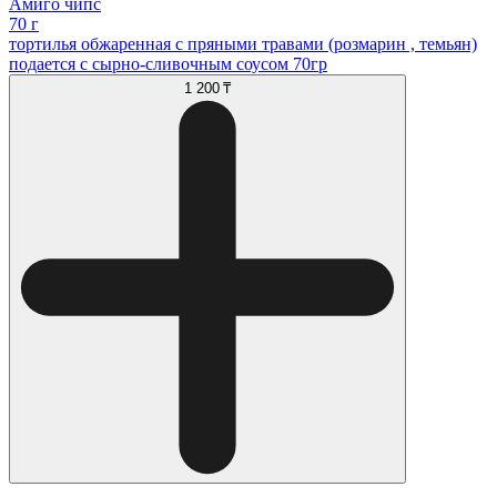
Амиго чипс
70 г
тортилья обжаренная с пряными травами (розмарин , темьян)
подается с сырно-сливочным соусом 70гр
1 200 ₸