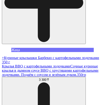
Жаңа
+Куриные крылышки Барбекю с картофельными лодочками
350 г
Крылья BBQ с картофельными лодочкамиСочные куриные
крылья в дымном соусе BBQ с хрустящими картофельными
лодочками. Подаём с соусом и зелёным луком.350гр
3 300 ₸