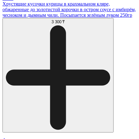
Хрустящие кусочки курицы в крахмальном кляре,
обжаренные до золотистой корочки в остром соусе с имбирём,
чесноком и дымным чили. Посыпается зелёным луком 250гр
3 300 ₸