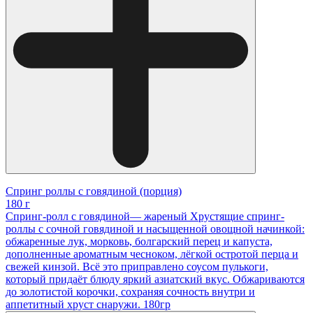
Спринг роллы с говядиной (порция)
180 г
Спринг-ролл с говядиной— жареный Хрустящие спринг-
роллы с сочной говядиной и насыщенной овощной начинкой:
обжаренные лук, морковь, болгарский перец и капуста,
дополненные ароматным чесноком, лёгкой остротой перца и
свежей кинзой. Всё это приправлено соусом пулькоги,
который придаёт блюду яркий азиатский вкус. Обжариваются
до золотистой корочки, сохраняя сочность внутри и
аппетитный хруст снаружи. 180гр