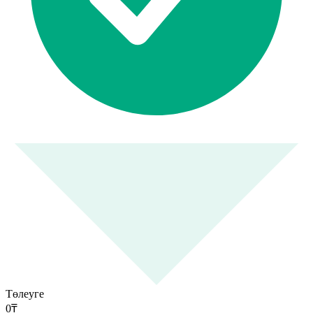
Төлеуге
0
₸