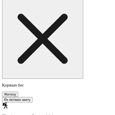
Қоржын бос
Жеткізу
Өз бетімен әкету