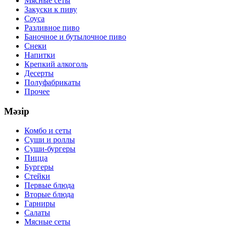
Мясные сеты
Закуски к пиву
Соуса
Разливное пиво
Баночное и бутылочное пиво
Снеки
Напитки
Крепкий алкоголь
Десерты
Полуфабрикаты
Прочее
Мәзір
Комбо и сеты
Суши и роллы
Суши-бургеры
Пицца
Бургеры
Стейки
Первые блюда
Вторые блюда
Гарниры
Салаты
Мясные сеты