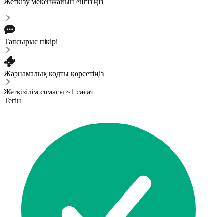
Жеткізу мекенжайын енгізіңіз
Тапсырыс пікірі
Жарнамалық кодты көрсетіңіз
Жеткізілім сомасы ~1 сағат
Тегін