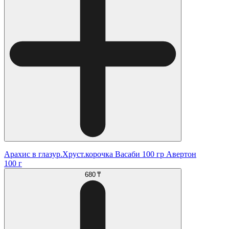
Арахис в глазур.Хруст.корочка Васаби 100 гр Авертон
100 г
680 ₸