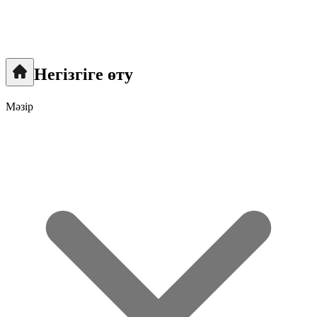
Негізгіге өту
Мәзір