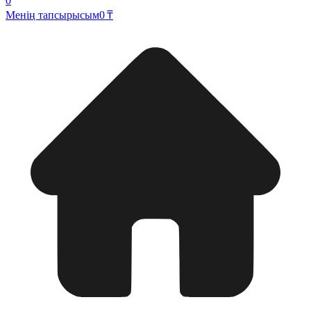
0
Менің тапсырысым
0 ₸