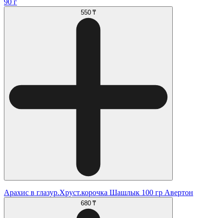
90 г
550 ₸
Арахис в глазур.Хруст.корочка Шашлык 100 гр Авертон
680 ₸