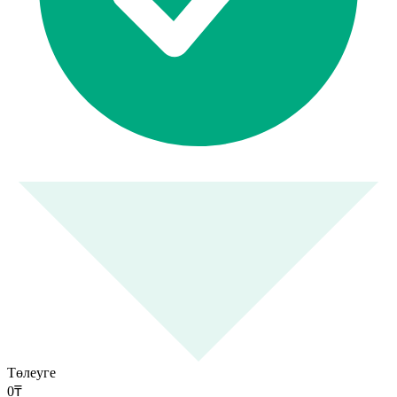
Төлеуге
0
₸