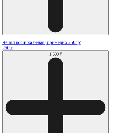
Чечил косичка белая (примерно 250гр)
250 г
1 500 ₸