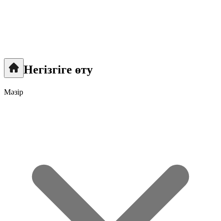
Негізгіге өту
Мәзір