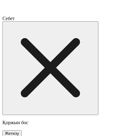
Себет
Қоржын бос
Жеткізу