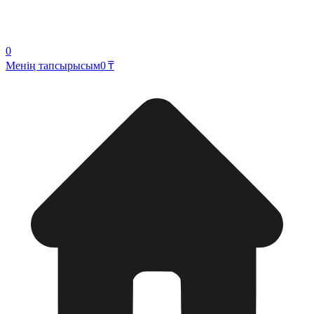
0
Менің тапсырысым
0 ₸