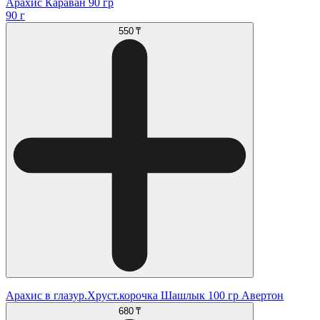
Арахис Караван 90 гр
90 г
550 ₸
Арахис в глазур.Хруст.корочка Шашлык 100 гр Авертон
680 ₸