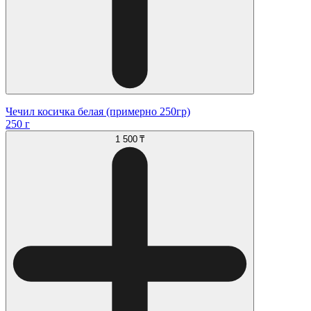
Чечил косичка белая (примерно 250гр)
250 г
1 500 ₸