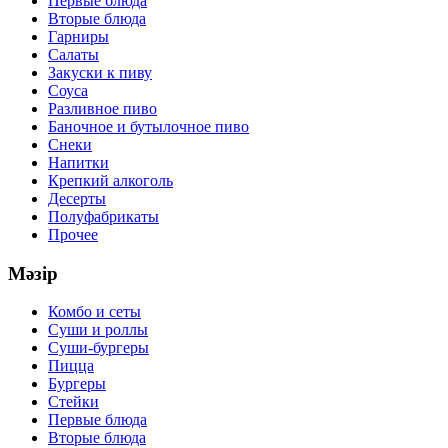
Первые блюда
Вторые блюда
Гарниры
Салаты
Закуски к пиву
Соуса
Разливное пиво
Баночное и бутылочное пиво
Снеки
Напитки
Крепкий алкоголь
Десерты
Полуфабрикаты
Прочее
Мәзір
Комбо и сеты
Суши и роллы
Суши-бургеры
Пицца
Бургеры
Стейки
Первые блюда
Вторые блюда