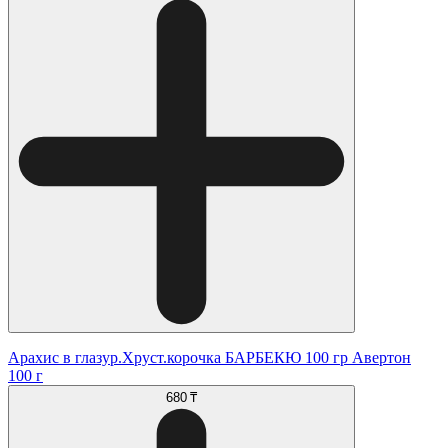
Арахис в глазур.Хруст.корочка БАРБЕКЮ 100 гр Авертон
100 г
680 ₸