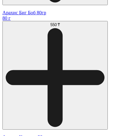
Арахис Биг Боб 80гр
80 г
550 ₸