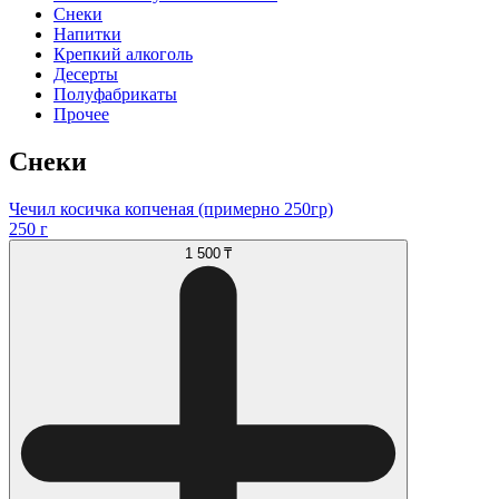
Снеки
Напитки
Крепкий алкоголь
Десерты
Полуфабрикаты
Прочее
Снеки
Чечил косичка копченая (примерно 250гр)
250 г
1 500 ₸