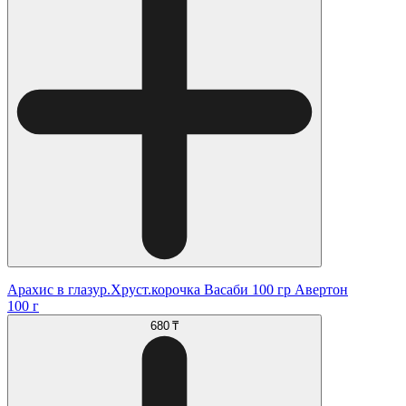
Арахис в глазур.Хруст.корочка Васаби 100 гр Авертон
100 г
680 ₸