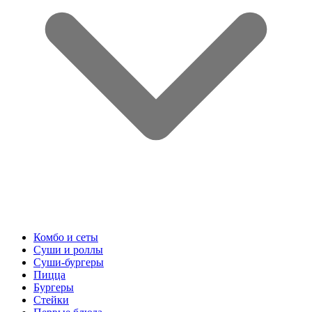
Комбо и сеты
Суши и роллы
Суши-бургеры
Пицца
Бургеры
Стейки