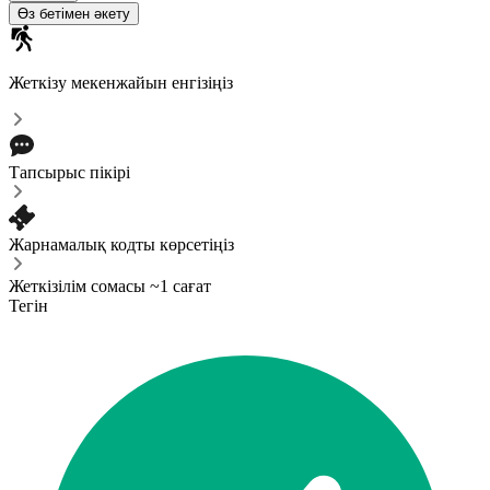
Өз бетімен әкету
Жеткізу мекенжайын енгізіңіз
Тапсырыс пікірі
Жарнамалық кодты көрсетіңіз
Жеткізілім сомасы ~1 сағат
Тегін