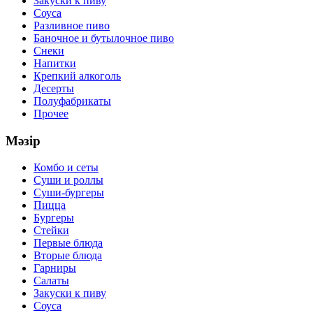
Закуски к пиву
Соуса
Разливное пиво
Баночное и бутылочное пиво
Снеки
Напитки
Крепкий алкоголь
Десерты
Полуфабрикаты
Прочее
Мәзір
Комбо и сеты
Суши и роллы
Суши-бургеры
Пицца
Бургеры
Стейки
Первые блюда
Вторые блюда
Гарниры
Салаты
Закуски к пиву
Соуса