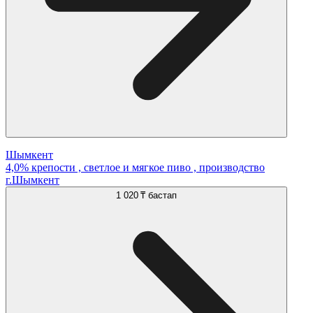
Шымкент
4,0% крепости , светлое и мягкое пиво , производство
г.Шымкент
1 020 ₸
бастап