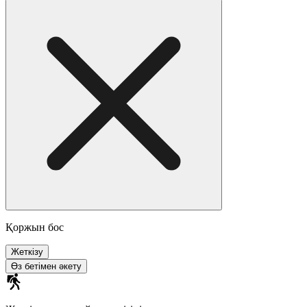
Қоржын бос
Жеткізу
Өз бетімен әкету