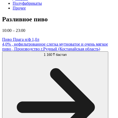
Полуфабрикаты
Прочее
Разливное пиво
10:00 – 23:00
Пиво Прага н/ф 1,0л
4,0% , нефильтрованное слегка мутноватое и очень мягкое
пиво , Производство г.Рудный (Костанайская область)
1 160 ₸
бастап