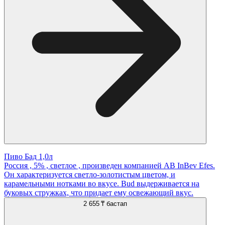
Пиво Бад 1,0л
Россия , 5% , светлое , произведен компанией AB InBev Efes.
Он характеризуется светло-золотистым цветом, и
карамельными нотками во вкусе. Bud выдерживается на
буковых стружках, что придает ему освежающий вкус.
2 655 ₸
бастап