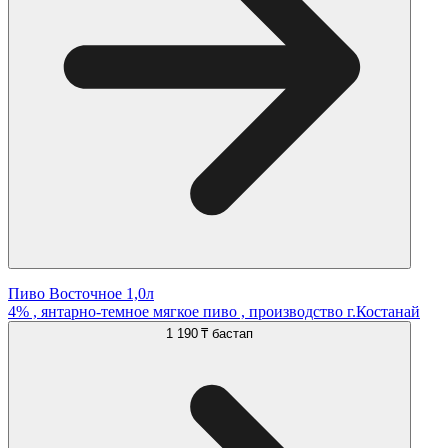
Пиво Восточное 1,0л
4% , янтарно-темное мягкое пиво , производство г.Костанай
1 190 ₸
бастап