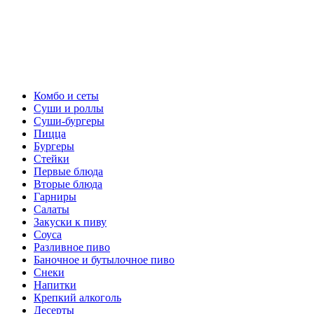
Комбо и сеты
Суши и роллы
Суши-бургеры
Пицца
Бургеры
Стейки
Первые блюда
Вторые блюда
Гарниры
Салаты
Закуски к пиву
Соуса
Разливное пиво
Баночное и бутылочное пиво
Снеки
Напитки
Крепкий алкоголь
Десерты