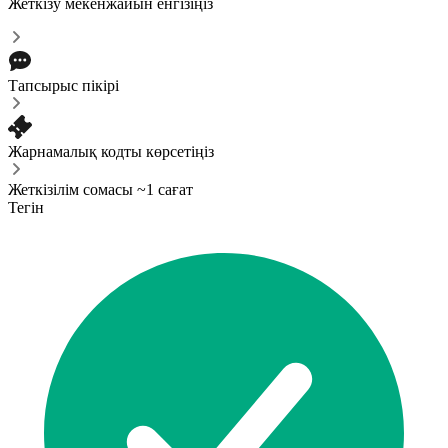
Жеткізу мекенжайын енгізіңіз
Тапсырыс пікірі
Жарнамалық кодты көрсетіңіз
Жеткізілім сомасы ~1 сағат
Тегін