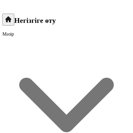
Негізгіге өту
Мәзір