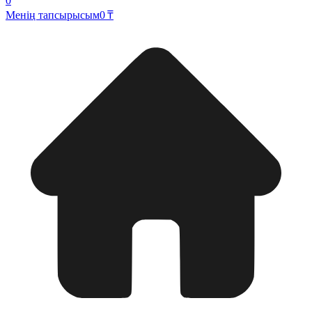
0
Менің тапсырысым
0 ₸