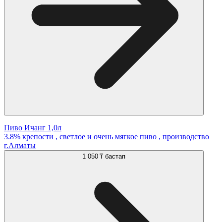
Пиво Ичанг 1,0л
3.8% крепости , светлое и очень мягкое пиво , производство
г.Алматы
1 050 ₸
бастап