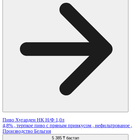
Пиво Хугарден НК Н/Ф 1,0л
4,8% , терпкое пиво с пряным привкусом , нефильтрованое ,
Производство Бельгия
5 385 ₸
бастап