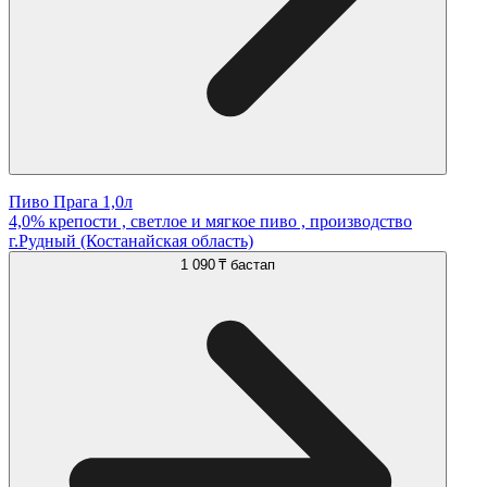
Пиво Прага 1,0л
4,0% крепости , светлое и мягкое пиво , производство
г.Рудный (Костанайская область)
1 090 ₸
бастап