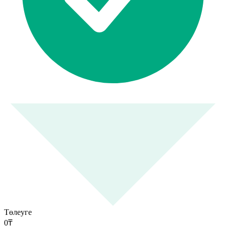
Төлеуге
0
₸