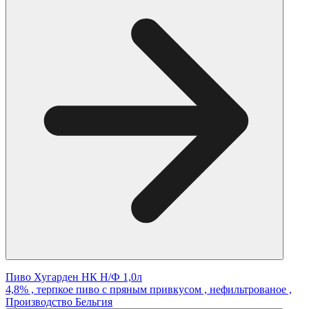
Пиво Хугарден НК Н/Ф 1,0л
4,8% , терпкое пиво с пряным привкусом , нефильтрованое ,
Производство Бельгия