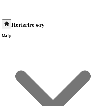
Негізгіге өту
Мәзір