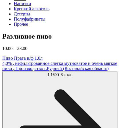
Напитки
Крепкий алкоголь
Десерты
Полуфабрикаты
Прочее
Разливное пиво
10:00 – 23:00
Пиво Прага н/ф 1,0л
4,0% , нефильтрованное слегка мутноватое и очень мягкое
пиво , Производство г.Рудный (Костанайская область)
1 160 ₸
бастап