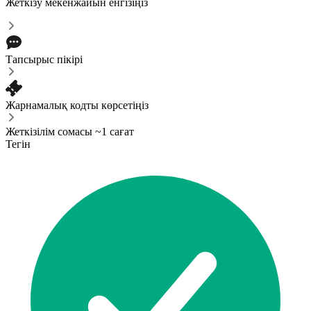
Жеткізу мекенжайын енгізіңіз
Тапсырыс пікірі
Жарнамалық кодты көрсетіңіз
Жеткізілім сомасы ~1 сағат
Тегін