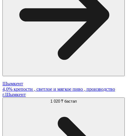
Шымкент
4,0% крепости , светлое и мягкое пиво , производство
г.Шымкент
1 020 ₸
бастап