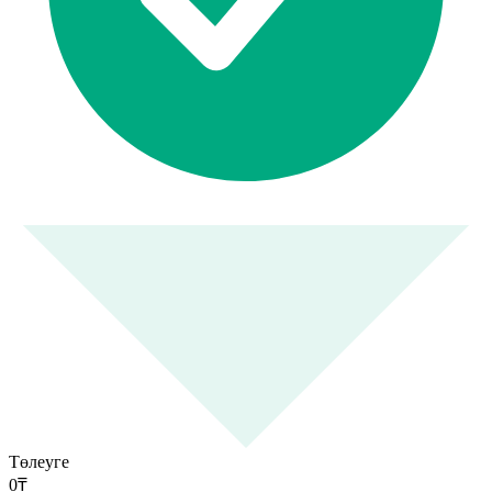
Төлеуге
0
₸