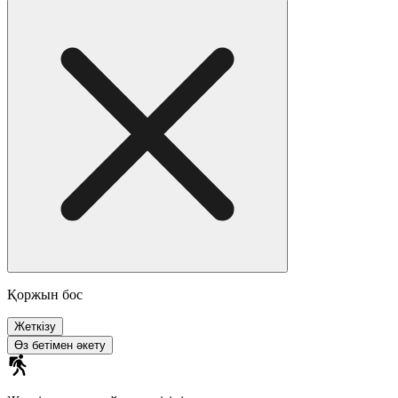
Қоржын бос
Жеткізу
Өз бетімен әкету