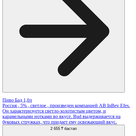
Пиво Бад 1,0л
Россия , 5% , светлое , произведен компанией AB InBev Efes.
Он характеризуется светло-золотистым цветом, и
карамельными нотками во вкусе. Bud выдерживается на
буковых стружках, что придает ему освежающий вкус.
2 655 ₸
бастап