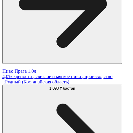
Пиво Прага 1,0л
4,0% крепости , светлое и мягкое пиво , производство
г.Рудный (Костанайская область)
1 090 ₸
бастап