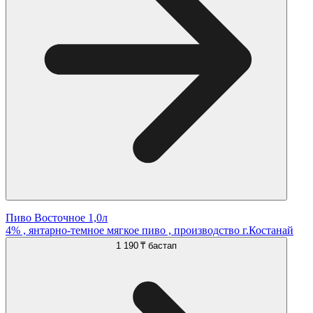
Пиво Восточное 1,0л
4% , янтарно-темное мягкое пиво , производство г.Костанай
1 190 ₸
бастап