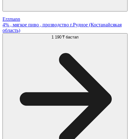
Erzmann
4% , мягкое пиво , прозводство г.Рудное (Костанайсякая
область)
1 190 ₸
бастап