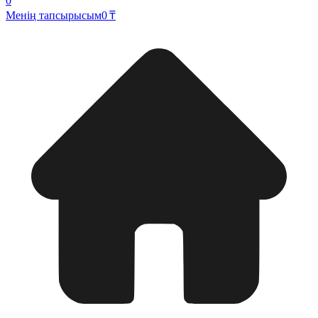
0
Менің тапсырысым
0 ₸