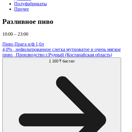
Полуфабрикаты
Прочее
Разливное пиво
10:00 – 23:00
Пиво Прага н/ф 1,0л
4,0% , нефильтрованное слегка мутноватое и очень мягкое
пиво , Производство г.Рудный (Костанайская область)
1 160 ₸
бастап