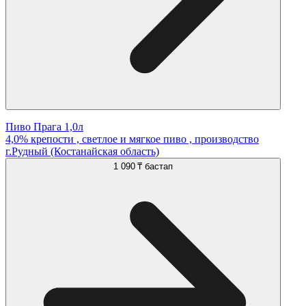
Пиво Прага 1,0л
4,0% крепости , светлое и мягкое пиво , производство
г.Рудный (Костанайская область)
1 090 ₸
бастап