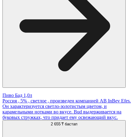
Пиво Бад 1,0л
Россия , 5% , светлое , произведен компанией AB InBev Efes.
Он характеризуется светло-золотистым цветом, и
карамельными нотками во вкусе. Bud выдерживается на
буковых стружках, что придает ему освежающий вкус.
2 655 ₸
бастап