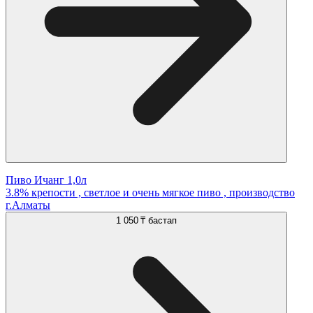
Пиво Ичанг 1,0л
3.8% крепости , светлое и очень мягкое пиво , производство
г.Алматы
1 050 ₸
бастап