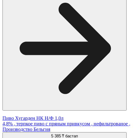
Пиво Хугарден НК Н/Ф 1,0л
4,8% , терпкое пиво с пряным привкусом , нефильтрованое ,
Производство Бельгия
5 385 ₸
бастап