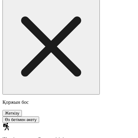
Қоржын бос
Жеткізу
Өз бетімен әкету