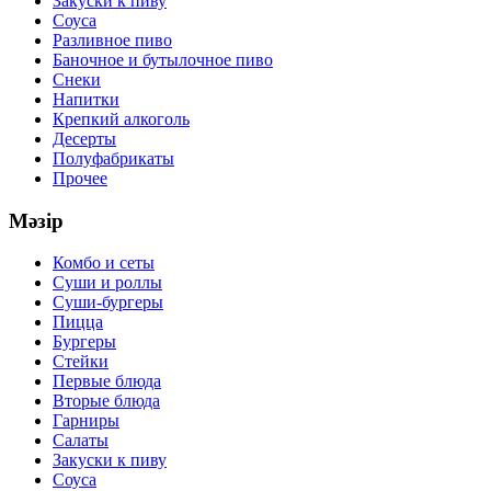
Закуски к пиву
Соуса
Разливное пиво
Баночное и бутылочное пиво
Снеки
Напитки
Крепкий алкоголь
Десерты
Полуфабрикаты
Прочее
Мәзір
Комбо и сеты
Суши и роллы
Суши-бургеры
Пицца
Бургеры
Стейки
Первые блюда
Вторые блюда
Гарниры
Салаты
Закуски к пиву
Соуса