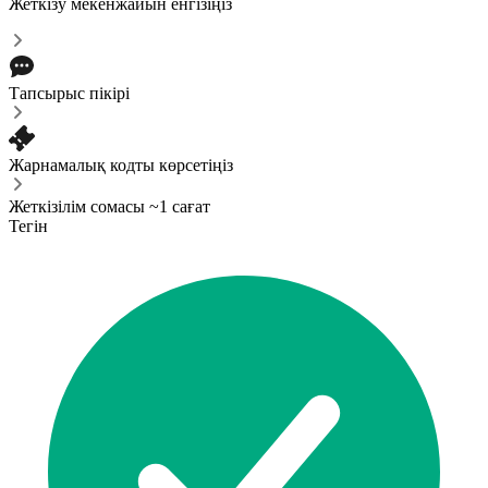
Жеткізу мекенжайын енгізіңіз
Тапсырыс пікірі
Жарнамалық кодты көрсетіңіз
Жеткізілім сомасы ~1 сағат
Тегін