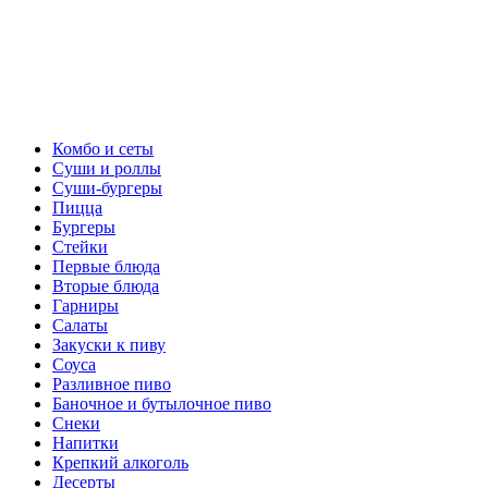
Комбо и сеты
Суши и роллы
Суши-бургеры
Пицца
Бургеры
Стейки
Первые блюда
Вторые блюда
Гарниры
Салаты
Закуски к пиву
Соуса
Разливное пиво
Баночное и бутылочное пиво
Снеки
Напитки
Крепкий алкоголь
Десерты