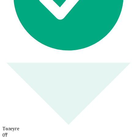
Төлеуге
0
₸