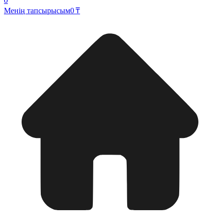
0
Менің тапсырысым
0 ₸