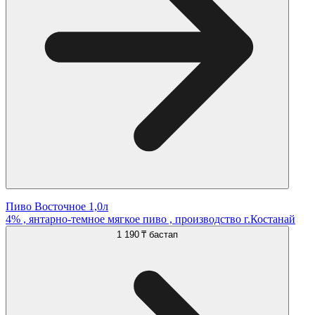
Пиво Восточное 1,0л
4% , янтарно-темное мягкое пиво , производство г.Костанай
1 190 ₸
бастап