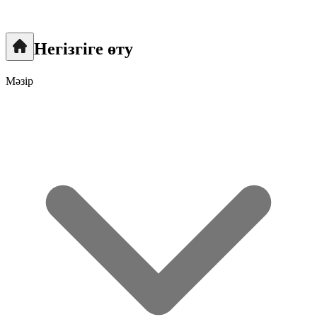
Негізгіге өту
Мәзір