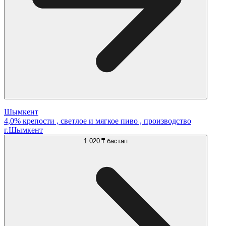
Шымкент
4,0% крепости , светлое и мягкое пиво , производство
г.Шымкент
1 020 ₸
бастап