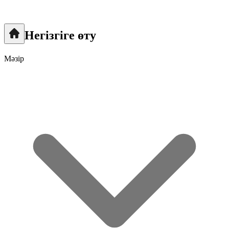
Негізгіге өту
Мәзір