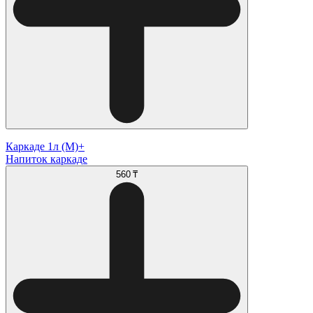
Каркаде 1л (М)+
Напиток каркаде
560 ₸