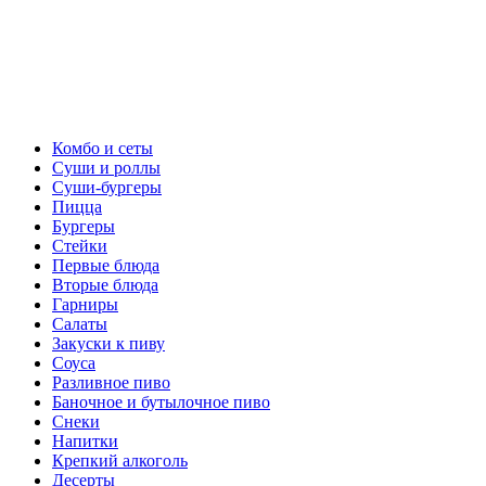
Комбо и сеты
Суши и роллы
Суши-бургеры
Пицца
Бургеры
Стейки
Первые блюда
Вторые блюда
Гарниры
Салаты
Закуски к пиву
Соуса
Разливное пиво
Баночное и бутылочное пиво
Снеки
Напитки
Крепкий алкоголь
Десерты