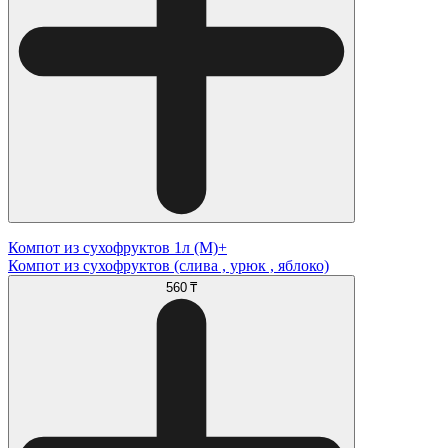
Компот из сухофруктов 1л (М)+
Компот из сухофруктов (слива , урюк , яблоко)
560 ₸