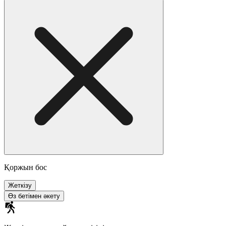
Қоржын бос
Жеткізу
Өз бетімен әкету