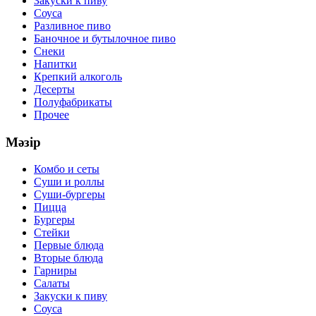
Закуски к пиву
Соуса
Разливное пиво
Баночное и бутылочное пиво
Снеки
Напитки
Крепкий алкоголь
Десерты
Полуфабрикаты
Прочее
Мәзір
Комбо и сеты
Суши и роллы
Суши-бургеры
Пицца
Бургеры
Стейки
Первые блюда
Вторые блюда
Гарниры
Салаты
Закуски к пиву
Соуса