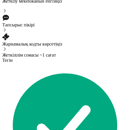
Жеткізу мекенжайын енгізіңіз
Тапсырыс пікірі
Жарнамалық кодты көрсетіңіз
Жеткізілім сомасы ~1 сағат
Тегін