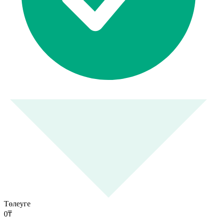
Төлеуге
0
₸