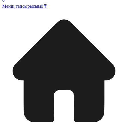
0
Менің тапсырысым
0 ₸