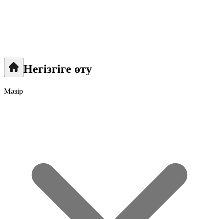
Негізгіге өту
Мәзір