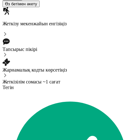
Өз бетімен әкету
Жеткізу мекенжайын енгізіңіз
Тапсырыс пікірі
Жарнамалық кодты көрсетіңіз
Жеткізілім сомасы ~1 сағат
Тегін