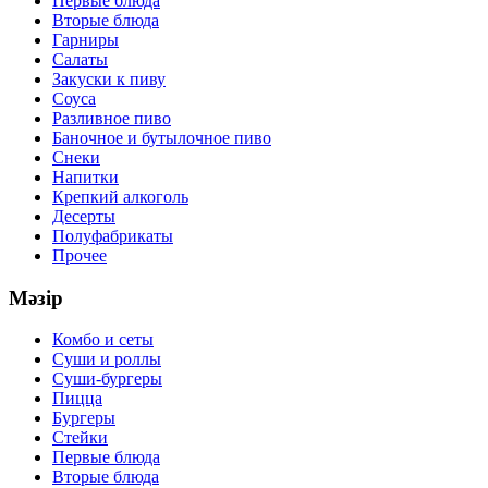
Первые блюда
Вторые блюда
Гарниры
Салаты
Закуски к пиву
Соуса
Разливное пиво
Баночное и бутылочное пиво
Снеки
Напитки
Крепкий алкоголь
Десерты
Полуфабрикаты
Прочее
Мәзір
Комбо и сеты
Суши и роллы
Суши-бургеры
Пицца
Бургеры
Стейки
Первые блюда
Вторые блюда