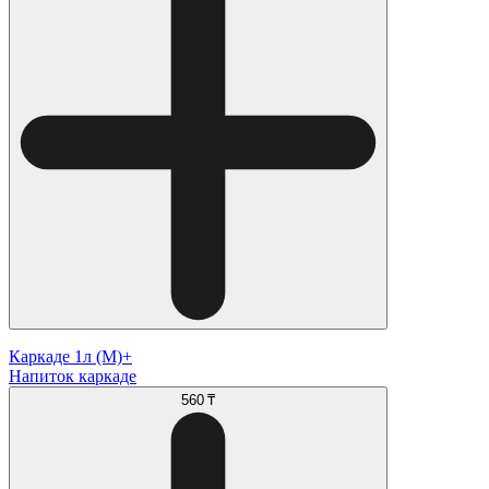
Каркаде 1л (М)+
Напиток каркаде
560 ₸