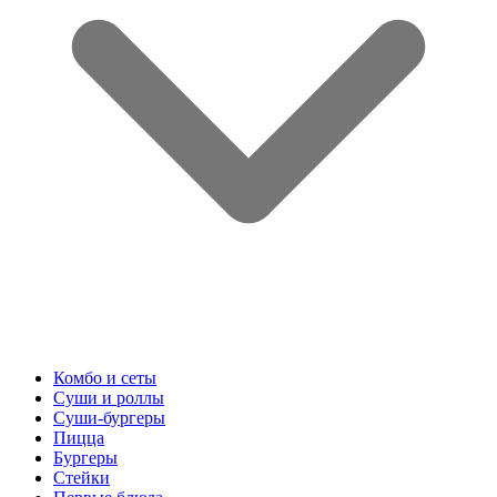
Комбо и сеты
Суши и роллы
Суши-бургеры
Пицца
Бургеры
Стейки