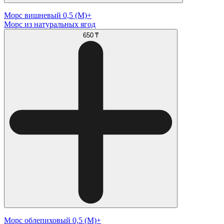
Морс вишневый 0,5 (М)+
Морс из натуральных ягод
650 ₸
Морс облепиховый 0,5 (М)+