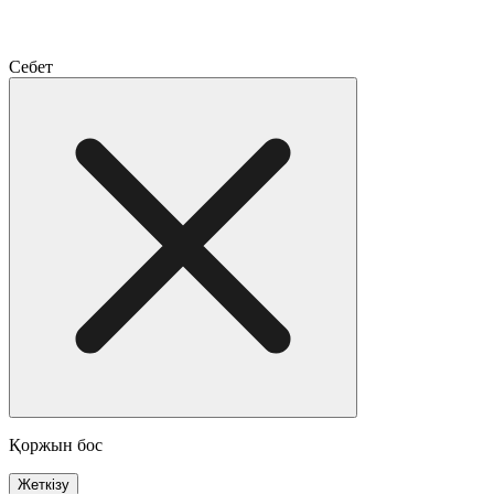
Себет
Қоржын бос
Жеткізу