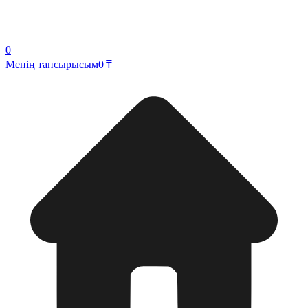
0
Менің тапсырысым
0 ₸