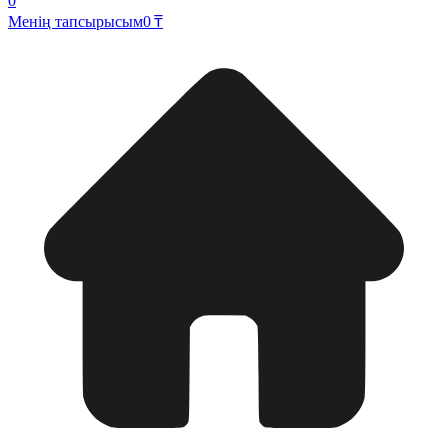
0
Менің тапсырысым
0 ₸