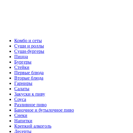
Комбо и сеты
Суши и роллы
Суши-бургеры
Пицца
Бургеры
Стейки
Первые блюда
Вторые блюда
Гарниры
Салаты
Закуски к пиву
Соуса
Разливное пиво
Баночное и бутылочное пиво
Снеки
Напитки
Крепкий алкоголь
Десерты