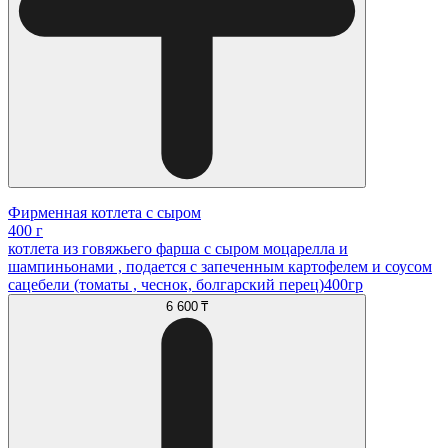
Фирменная котлета с сыром
400 г
котлета из говяжьего фарша с сыром моцарелла и
шампиньонами , подается с запеченным картофелем и соусом
сацебели (томаты , чеснок, болгарский перец)400гр
6 600 ₸