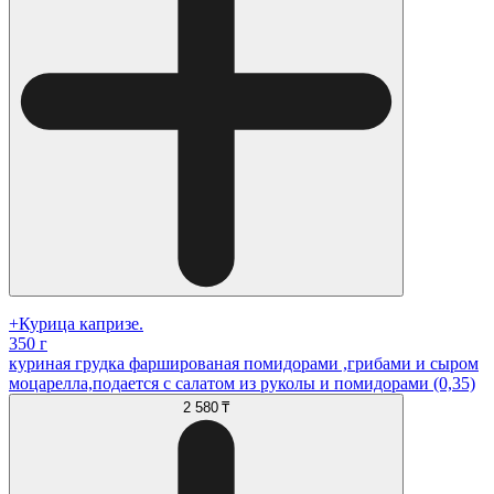
+Курица капризе.
350 г
куриная грудка фаршированая помидорами ,грибами и сыром
моцарелла,подается с салатом из руколы и помидорами (0,35)
2 580 ₸