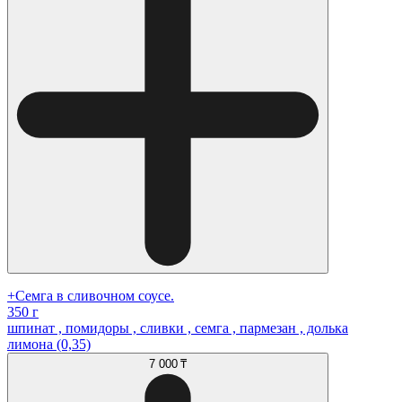
+Семга в сливочном соусе.
350 г
шпинат , помидоры , сливки , семга , пармезан , долька
лимона (0,35)
7 000 ₸