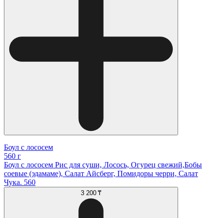
Боул с лососем
560 г
Боул с лососем Рис для суши, Лосось, Огурец свежий,Бобы
соевые (эдамаме), Салат Айсберг, Помидоры черри, Салат
Чука. 560
3 200 ₸