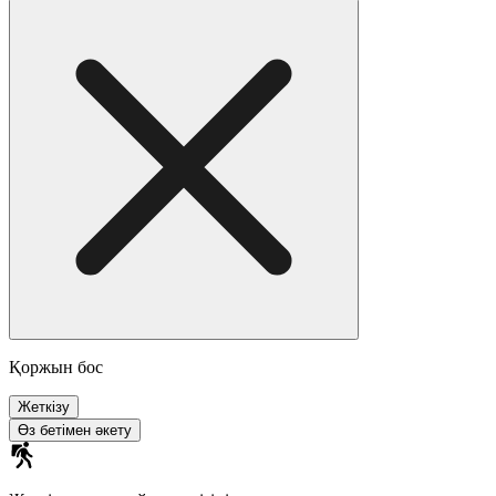
Қоржын бос
Жеткізу
Өз бетімен әкету