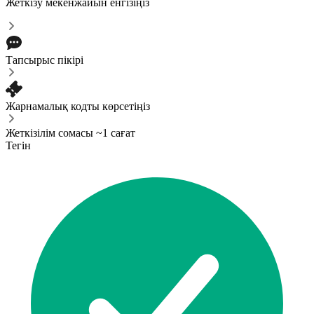
Жеткізу мекенжайын енгізіңіз
Тапсырыс пікірі
Жарнамалық кодты көрсетіңіз
Жеткізілім сомасы ~1 сағат
Тегін