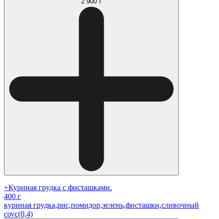
2 900 ₸
+Куриная грудка с фисташками.
400 г
куриная грудка,рис,помидор,зелень,фисташки,сливочный
соус(0,4)