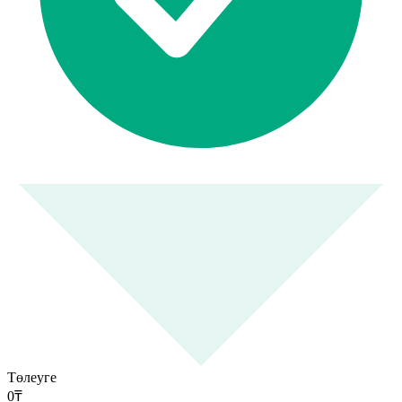
Төлеуге
0
₸