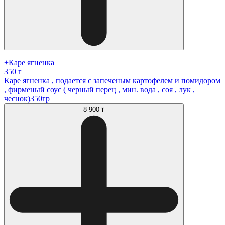
+Каре ягненка
350 г
Каре ягненка , подается с запеченым картофелем и помидором
, фирменый соус ( черный перец , мин. вода , соя , лук ,
чеснок)350гр
8 900 ₸