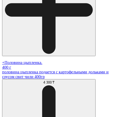
+Половина цыпленка.
400 г
половина цыпленка подается с картофельными дольками и
соусом свит чили 400гр
4 300 ₸