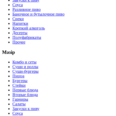
Закуски к пиву
Соуса
Разливное пиво
Баночное и бутылочное пиво
Снеки
Напитки
Крепкий алкоголь
Десерты
Полуфабрикаты
Прочее
Мәзір
Комбо и сеты
Суши и роллы
Суши-бургеры
Пицца
Бургеры
Стейки
Первые блюда
Вторые блюда
Гарниры
Салаты
Закуски к пиву
Соуса