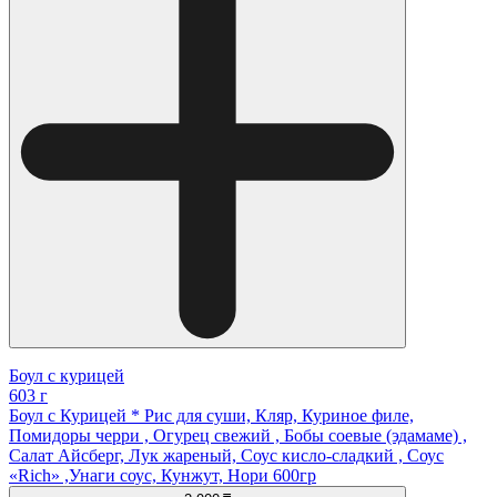
Боул с курицей
603 г
Боул с Курицей * Рис для суши, Кляр, Куриное филе,
Помидоры черри , Огурец свежий , Бобы соевые (эдамаме) ,
Салат Айсберг, Лук жареный, Соус кисло-сладкий , Соус
«Rich» ,Унаги соус, Кунжут, Нори 600гр