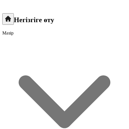
Негізгіге өту
Мәзір