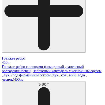
Говяжье ребро
450 г
Говяжье ребро с овощами (помидорый , запеченый
болгарский перец , запеченый картофель с чесночным соусом
, лук ) под фирменным соусом (лук , соя , мин. вода ,
чеснок)450гр
5 500 ₸