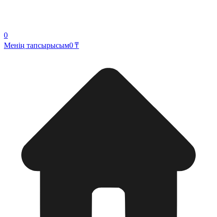
0
Менің тапсырысым
0 ₸