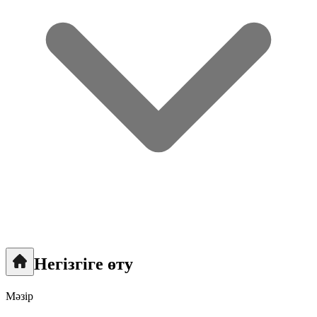
Негізгіге өту
Мәзір