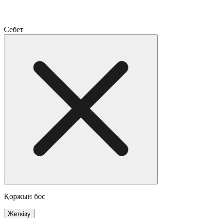
Себет
Қоржын бос
Жеткізу