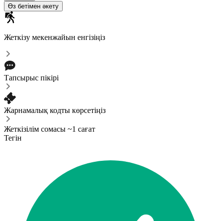
Өз бетімен әкету
Жеткізу мекенжайын енгізіңіз
Тапсырыс пікірі
Жарнамалық кодты көрсетіңіз
Жеткізілім сомасы ~1 сағат
Тегін