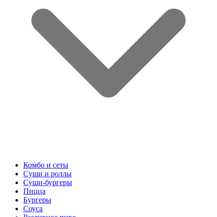
Комбо и сеты
Суши и роллы
Суши-бургеры
Пицца
Бургеры
Соуса